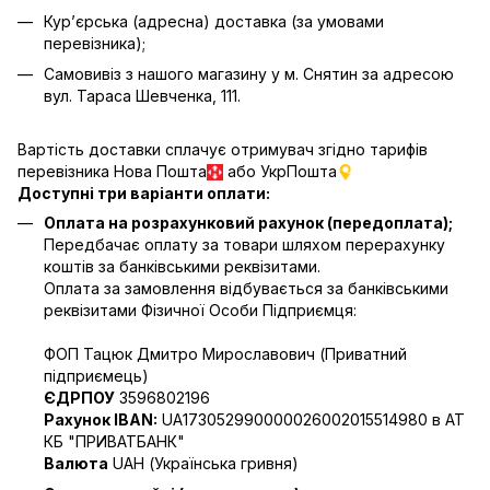
Кур’єрська (адресна) доставка (за умовами
перевізника);
Самовивіз з нашого магазину у м. Снятин за адресою
вул. Тараса Шевченка, 111.
Вартість доставки сплачує отримувач згідно тарифів
перевізника Нова Пошта
або УкрПошта
Доступні три варіанти оплати:
Оплата на розрахунковий рахунок (передоплата);
Передбачає оплату за товари шляхом перерахунку
коштів за банківськими реквізитами.
Оплата за замовлення відбувається за банківськими
реквізитами Фізичної Особи Підприємця:
ФОП Тацюк Дмитро Мирославович (Приватний
пiдприємець)
ЄДРПОУ
3596802196
Рахунок IBAN:
UA173052990000026002015514980 в АТ
КБ "ПРИВАТБАНК"
Валюта
UAH (Українська гривня)