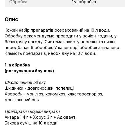
Обробка
1-а обробка
Опис
Кожен набір препаратів розрахований на 10 л води.
Обробку рекомендуємо проводити у вечірні години, у
безвітряну погоду. Система захисту черешні та вишні
передбачає 6 обробок. У календарі обробок зазначено
кількість препаратів, необхідну на 10 л води.
1-а обробка
(розпускання бруньок)
Шкодочинний об’єкт
Шкідники - довгоносики, попелиці
Хвороби - моніліоз, кокомікоз, клястероспоріоз,
моніліальний опік
Препарати і норми витрати
Актара 1,4 г + Хорус 3 г + Адювант
Бакова суміш на 10 л води