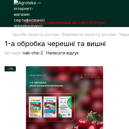
Мінімальне замовлення на сайті 200 грн.
Засоби захисту рослин
Комплекти захисту рослин
Чере
1-а обробка черешні та вишні
Артикул:
nab-che-2
Написати відгук
−3%