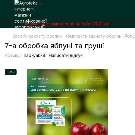
Мінімальне замовлення на сайті 200 грн.
Засоби захисту рослин
Комплекти захисту рослин
Яблу
7-а обробка яблуні та груші
Артикул:
nab-yab-8
Написати відгук
−3%