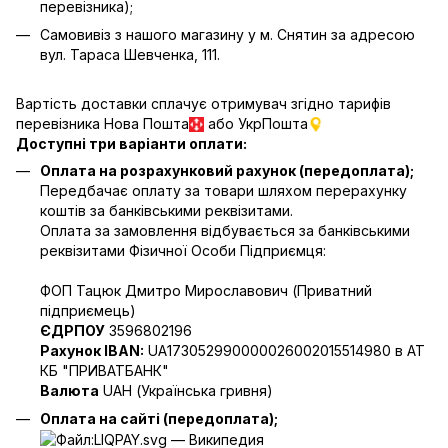
перевізника);
Самовивіз з нашого магазину у м. Снятин за адресою
вул. Тараса Шевченка, 111.
Вартість доставки сплачує отримувач згідно тарифів
перевізника Нова Пошта
або УкрПошта
Доступні три варіанти оплати:
Оплата на розрахунковий рахунок (передоплата);
Передбачає оплату за товари шляхом перерахунку
коштів за банківськими реквізитами.
Оплата за замовлення відбувається за банківськими
реквізитами Фізичної Особи Підприємця:
ФОП Тацюк Дмитро Мирославович (Приватний
пiдприємець)
ЄДРПОУ
3596802196
Рахунок IBAN:
UA173052990000026002015514980 в АТ
КБ "ПРИВАТБАНК"
Валюта
UAH (Українська гривня)
Оплата на сайті (передоплата);