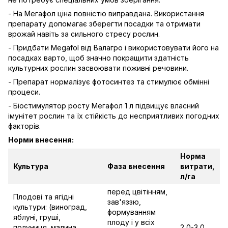
- На Мегафол ціна повністю виправдана. Використання
препарату допомагає зберегти посадки та отримати
врожай навіть за сильного стресу рослин.
- Придбати Megafol від Валагро і використовувати його на
посадках варто, щоб значно покращити здатність
культурних рослин засвоювати поживні речовини.
- Препарат нормалізує фотосинтез та стимулює обмінні
процеси.
- Біостимулятор росту Мегафол 1 л підвищує власний
імунітет рослин та їх стійкість до несприятливих погодних
факторів.
Норми внесення:
Норма
Культура
Фаза внесення
витрати,
л/га
перед цвітінням,
Плодові та ягідні
зав'яззю,
культури: (виноград,
формуванням
яблуні, груші,
плоду і у всіх
полуниця, малина,
2,0-3,0