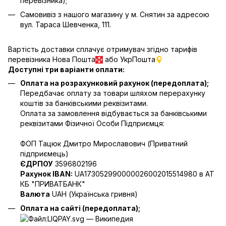
перевізника);
Самовивіз з нашого магазину у м. Снятин за адресою
вул. Тараса Шевченка, 111.
Вартість доставки сплачує отримувач згідно тарифів
перевізника Нова Пошта
або УкрПошта
Доступні три варіанти оплати:
Оплата на розрахунковий рахунок (передоплата);
Передбачає оплату за товари шляхом перерахунку
коштів за банківськими реквізитами.
Оплата за замовлення відбувається за банківськими
реквізитами Фізичної Особи Підприємця:
ФОП Тацюк Дмитро Мирославович (Приватний
пiдприємець)
ЄДРПОУ
3596802196
Рахунок IBAN:
UA173052990000026002015514980 в АТ
КБ "ПРИВАТБАНК"
Валюта
UAH (Українська гривня)
Оплата на сайті (передоплата);