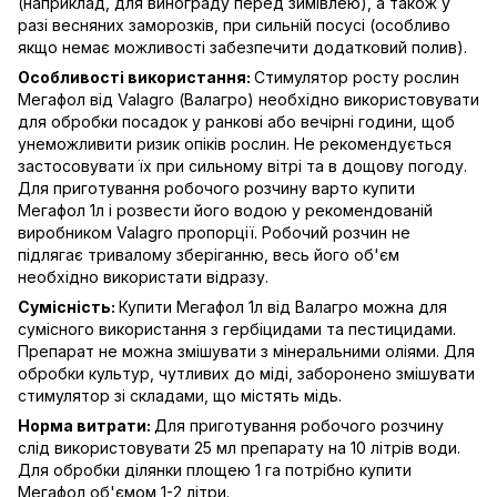
(наприклад, для винограду перед зимівлею), а також у
разі весняних заморозків, при сильній посусі (особливо
якщо немає можливості забезпечити додатковий полив).
Особливості використання:
Стимулятор росту рослин
Мегафол від Valagro (Валагро) необхідно використовувати
для обробки посадок у ранкові або вечірні години, щоб
унеможливити ризик опіків рослин. Не рекомендується
застосовувати їх при сильному вітрі та в дощову погоду.
Для приготування робочого розчину варто купити
Мегафол 1л і розвести його водою у рекомендованій
виробником Valagro пропорції. Робочий розчин не
підлягає тривалому зберіганню, весь його об'єм
необхідно використати відразу.
Сумісність:
Купити Мегафол 1л від Валагро можна для
сумісного використання з гербіцидами та пестицидами.
Препарат не можна змішувати з мінеральними оліями. Для
обробки культур, чутливих до міді, заборонено змішувати
стимулятор зі складами, що містять мідь.
Норма витрати:
Для приготування робочого розчину
слід використовувати 25 мл препарату на 10 літрів води.
Для обробки ділянки площею 1 га потрібно купити
Мегафол об'ємом 1-2 літри.