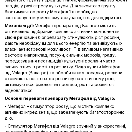
плодів, у разі стресу культури. Для закритого ґрунту
біостимулятор росту Мегафол 1 л необхідно
застосовувати у меншому дозуванні, ніж для відкритого.
Механізм дії:
Мегафол препарат від Валагро містить
оптимально підібраний комплекс активних компонентів.
Діючі речовини біопрепарату стимулюють ріст рослин,
дають необхідну їм для цього енергію та активізують їх
власні антистресові можливості. Під впливом негативних
факторів (наприклад, посухи, сильних морозів, граду,
передозування пестицидів) культурні рослини часто
зупиняються в рості та розвитку. Якщо купити Мегафол
від Valagro (Валагро) та обробити ним посадки, рослини
отримають поштовх до розвитку на клітинному рівні,
активізуються фізіологічні процеси, ріст та розвиток
відновляться.
Основні переваги препарату Мегафол від Valagro:
- Мегафол – стимулятор росту, що містить комплекс
активних інгредієнтів, що забезпечують багатосторонню
дію.
- Стимулятор Мегафол від Valagro зручний у використанні,
не потребує спеціальних умов зберігання.