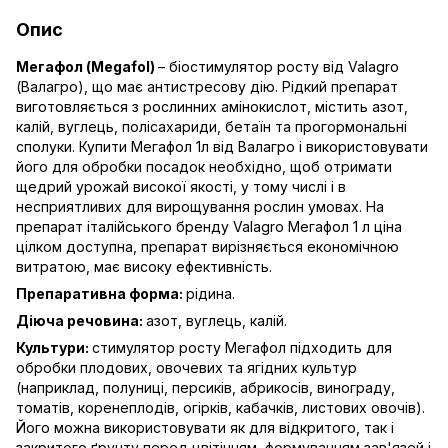
Опис
Мегафол
(Megafol)
– біостимулятор росту від Valagro
(Валагро), що має антистресову дію. Рідкий препарат
виготовляється з рослинних амінокислот, містить азот,
калій, вуглець, полісахариди, бетаїн та прогормональні
сполуки. Купити Мегафол 1л від Валагро і використовувати
його для обробки посадок необхідно, щоб отримати
щедрий урожай високої якості, у тому числі і в
несприятливих для вирощування рослин умовах. На
препарат італійського бренду Valagro Мегафол 1 л ціна
цілком доступна, препарат вирізняється економічною
витратою, має високу ефективність.
Препаративна форма:
рідина.
Діюча речовина:
азот, вуглець, калій.
Культури:
стимулятор росту Мегафол підходить для
обробки плодових, овочевих та ягідних культур
(наприклад, полуниці, персиків, абрикосів, винограду,
томатів, коренеплодів, огірків, кабачків, листових овочів).
Його можна використовувати як для відкритого, так і
закритого ґрунту перед цвітінням, формуванням зав'язей і