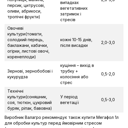
випадках
персик, цитрусові,
вегетативних
оливи, абрикоси,
затримок і
тропічні фрукти)
стресів
Овочеві
культури(томати,
солодкий перець,
кожні 10-15 днів,
2,0-3,0
баклажани, кабачки,
після висадки
огірки, листові овочі,
коренеплоди)
кущіння – вихід в
Зернові, зернобобові і
трубку +
0,5-2,0
кукурудза
колосіння або
стрес
Технічні
культури(соняшник,
У період
0,5-3,0
соя, тютюн, цукровий
вегетації
буряк, ріпак, бавовна)
Виробник Валагро рекомендує також купити Мегафол 1л
для обробки культур перед ймовірним стресом