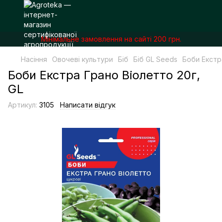
Мінімальне замовлення на сайті 200 грн.
Насіння
Овочеві культури
Біб
Біб GL Seeds
Боби Екстр
Боби Екстра Грано Віолетто 20г,
GL
Артикул:
3105
Написати відгук