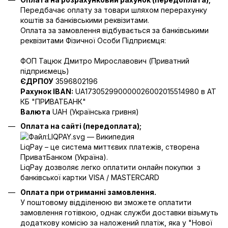
Передбачає оплату за товари шляхом перерахунку
коштів за банківськими реквізитами.
Оплата за замовлення відбувається за банківськими
реквізитами Фізичної Особи Підприємця:
ФОП Тацюк Дмитро Мирославович (Приватний
пiдприємець)
ЄДРПОУ
3596802196
Рахунок IBAN:
UA173052990000026002015514980 в АТ
КБ "ПРИВАТБАНК"
Валюта
UAH (Українська гривня)
Оплата на сайті (передоплата);
LiqPay – це система миттєвих платежів, створена
ПриватБанком (Україна).
LiqPay дозволяє легко оплатити онлайн покупки з
банківської картки VISA / MASTERCARD
Оплата при отриманні замовлення.
У поштовому відділенюю ви зможете оплатити
замовлення готівкою, однак служби доставки візьмуть
додаткову комісію за наложений платіж, яка у "Нової