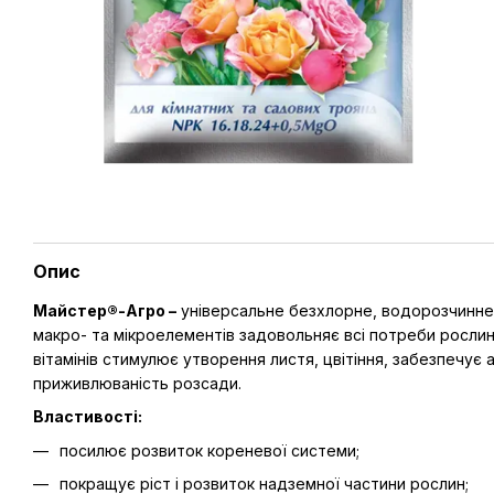
Опис
Майстер®-Агро –
універсальне безхлорне, водорозчинне к
макро- та мікроелементів задовольняє всі потреби рослин 
вітамінів стимулює утворення листя, цвітіння, забезпечує
приживлюваність розсади.
Властивості:
посилює розвиток кореневої системи;
покращує ріст і розвиток надземної частини рослин;