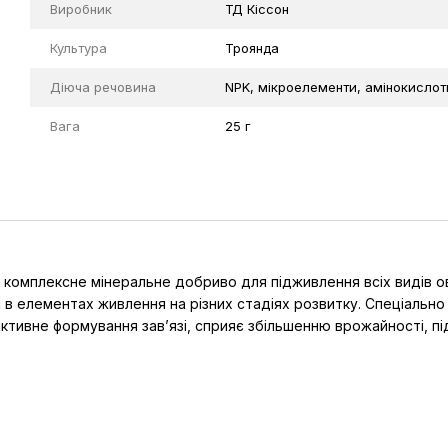
Виробник
ТД Кіссон
Культура
Троянда
Діюча речовина
NPK, мікроелементи, амінокислоти
Вага
25 г
омплексне мінеральне добриво для підживлення всіх видів овоч
в елементах живлення на різних стадіях розвитку. Спеціально 
 активне формування зав’язі, сприяє збільшенню врожайності, 