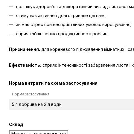
поліпшує здоров’я та декоративний вигляд листової ма
стимулює активне і довготривале цвітіння;
знімає стрес при несприятливих умовах вирощування;
сприяє збільшенню продуктивності рослин.
Призначення:
для кореневого підживлення кімнатних і са
Ефективність:
сприяє інтенсивності забарвлення листя і кв
Норма витрати та схема застосування
Норма застосування
5 г добрива на 2 л води
Склад
Макро- та мікроелементи