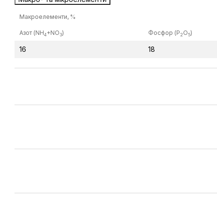
Макроелементи, %
Азот (NH
+NO
)
Фосфор (P
O
)
4
3
2
5
16
18