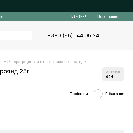
Бажання
Порівняння
ня
+380 (96) 144 06 24
МайстерАгро для кімнатних та садових троянд 25г
троянд 25г
Артикул
624
Порівняти
В бажання