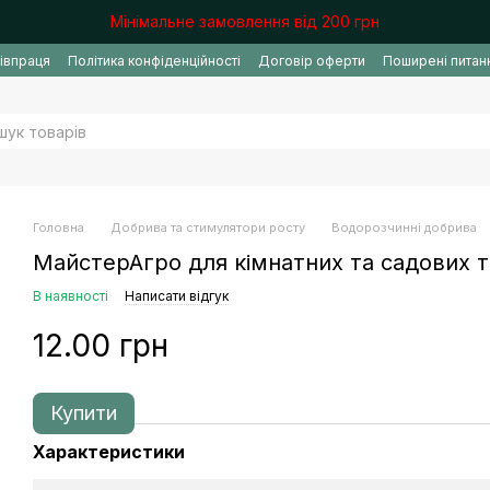
Мінімальне замовлення від 200 грн
івпраця
Політика конфіденційності
Договір оферти
Поширені питан
Головна
Добрива та стимулятори росту
Водорозчинні добрива
МайстерАгро для кімнатних та садових 
В наявності
Написати відгук
12.00 грн
Купити
Характеристики