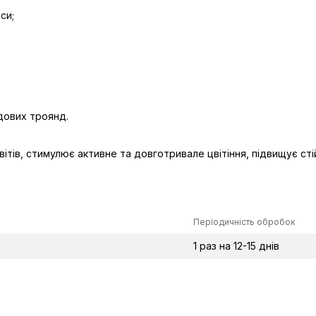
си;
дових троянд.
ітів, стимулює активне та довготривале цвітіння, підвищує стій
Періодичність обробок
1 раз на 12-15 днів