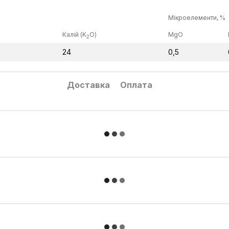
Мікроелементи, %
Калій (K
O)
MgO
2
24
0,5
Доставка
Оплата