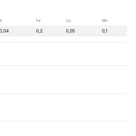
B
Fe
Cu
Mn
0,04
0,2
0,05
0,1