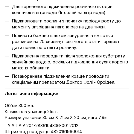
Для кореневого підживлення розчиняють один
ковпачок в літрі води (1г солей на літр води)
Підживлювати рослини з початку періоду росту до
моменту визрівання пагона раз на два тижні.
Поливати бажано шляхом занурення в ємкість з
розчином на 20 хвилин; після чого дістати горщик і
дати повністю стекти розчину.
Підживлення проводити після зволоження субстрату
звичайною водою, оскільки підживлення сухих коренів
може їх обпалити.
Позакореневе підживлення краще проводити
спеціальним препаратом Доктор Фолі - Орхідея.
Логістична інформація:
Об’єм 300 мл.
Кількість в упаковці 21шт.
Розміри упаковки 30 см Х 21см Х 20 см, вага 7,9кг
ТУ У ТУ У 20.1-2836104336-001:2012
Штрих-код продукції 4820161960014