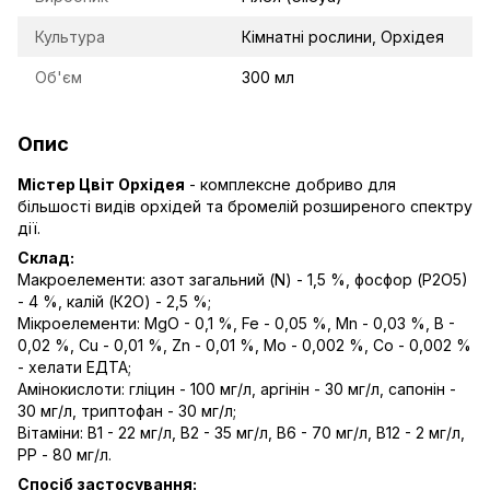
Культура
Кімнатні рослини, Орхідея
Об'єм
300 мл
Опис
Містер Цвіт Орхідея
- комплексне добриво для
більшості видів орхідей та бромелій розширеного спектру
дії.
Склад:
Макроелементи: азот загальний (N) - 1,5 %, фосфор (Р2О5)
- 4 %, калій (К2О) - 2,5 %;
Мікроелементи: MgO - 0,1 %, Fe - 0,05 %, Mn - 0,03 %, B -
0,02 %, Cu - 0,01 %, Zn - 0,01 %, Mo - 0,002 %, Co - 0,002 %
- хелати ЕДТА;
Амінокислоти: гліцин - 100 мг/л, аргінін - 30 мг/л, сапонін -
30 мг/л, триптофан - 30 мг/л;
Вітаміни: В1 - 22 мг/л, В2 - 35 мг/л, В6 - 70 мг/л, В12 - 2 мг/л,
РР - 80 мг/л.
Спосіб застосування: