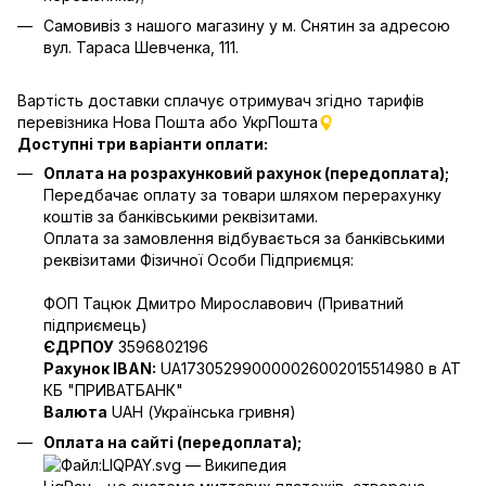
Самовивіз з нашого магазину у м. Снятин за адресою
вул. Тараса Шевченка, 111.
Вартість доставки сплачує отримувач згідно тарифів
перевізника Нова Пошта
або УкрПошта
Доступні три варіанти оплати:
Оплата на розрахунковий рахунок (передоплата);
Передбачає оплату за товари шляхом перерахунку
коштів за банківськими реквізитами.
Оплата за замовлення відбувається за банківськими
реквізитами Фізичної Особи Підприємця:
ФОП Тацюк Дмитро Мирославович (Приватний
пiдприємець)
ЄДРПОУ
3596802196
Рахунок IBAN:
UA173052990000026002015514980 в АТ
КБ "ПРИВАТБАНК"
Валюта
UAH (Українська гривня)
Оплата на сайті (передоплата);