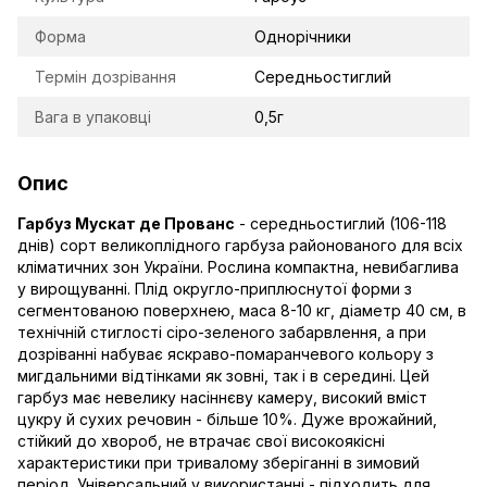
Форма
Однорічники
Термін дозрівання
Середньостиглий
Вага в упаковці
0,5г
Опис
Гарбуз Мускат де Прованс
- середньостиглий (106-118
днів) сорт великоплідного гарбуза районованого для всіх
кліматичних зон України. Рослина компактна, невибаглива
у вирощуванні. Плід округло-приплюснутої форми з
сегментованою поверхнею, маса 8-10 кг, діаметр 40 см, в
технічній стиглості сіро-зеленого забарвлення, а при
дозріванні набуває яскраво-помаранчевого кольору з
мигдальними відтінками як зовні, так і в середині. Цей
гарбуз має невелику насіннєву камеру, високий вміст
цукру й сухих речовин - більше 10%. Дуже врожайний,
стійкий до хвороб, не втрачає свої високоякісні
характеристики при тривалому зберіганні в зимовий
період. Універсальний у використанні - підходить для