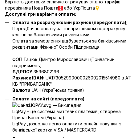
Вартість доставки сплачує отримувач згідно тарифів
перевізника Нова Пошта
або УкрПошта
Доступні три варіанти оплати:
Оплата на розрахунковий рахунок (передоплата);
Передбачає оплату за товари шляхом перерахунку
коштів за банківськими реквізитами.
Оплата за замовлення відбувається за банківськими
реквізитами Фізичної Особи Підприємця:
ФОП Тацюк Дмитро Мирославович (Приватний
пiдприємець)
ЄДРПОУ
3596802196
Рахунок IBAN:
UA173052990000026002015514980 в АТ
КБ "ПРИВАТБАНК"
Валюта
UAH (Українська гривня)
Оплата на сайті (передоплата);
LiqPay – це система миттєвих платежів, створена
ПриватБанком (Україна).
LiqPay дозволяє легко оплатити онлайн покупки з
банківської картки VISA / MASTERCARD