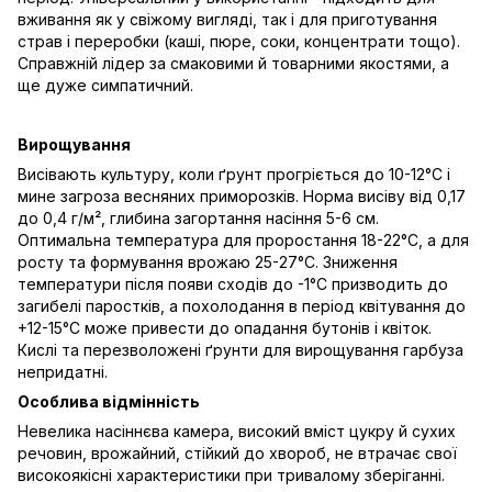
вживання як у свіжому вигляді, так і для приготування
страв і переробки (каші, пюре, соки, концентрати тощо).
Справжній лідер за смаковими й товарними якостями, а
ще дуже симпатичний.
Вирощування
Висівають культуру, коли ґрунт прогріється до 10-12°C і
мине загроза весняних приморозків. Норма висіву від 0,17
до 0,4 г/м², глибина загортання насіння 5-6 см.
Оптимальна температура для проростання 18-22°С, а для
росту та формування врожаю 25-27°С. Зниження
температури після появи сходів до -1°С призводить до
загибелі паростків, а похолодання в період квітування до
+12-15°С може привести до опадання бутонів і квіток.
Кислі та перезволожені ґрунти для вирощування гарбуза
непридатні.
Особлива відмінність
Невелика насіннєва камера, високий вміст цукру й сухих
речовин, врожайний, стійкий до хвороб, не втрачає свої
високоякісні характеристики при тривалому зберіганні.