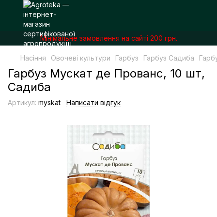
Мінімальне замовлення на сайті 200 грн.
Насіння
Овочеві культури
Гарбуз
Гарбуз Садиба
Гарб
Гарбуз Мускат де Прованс, 10 шт,
Садиба
Артикул:
myskat
Написати відгук