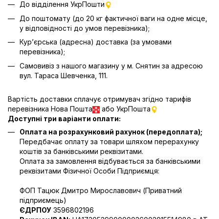
До відділення УкрПошти
До поштомату (до 20 кг фактичної ваги на одне місце,
у відповідності до умов перевізника);
Кур’єрська (адресна) доставка (за умовами
перевізника);
Самовивіз з нашого магазину у м. Снятин за адресою
вул. Тараса Шевченка, 111.
Вартість доставки сплачує отримувач згідно тарифів
перевізника Нова Пошта
або УкрПошта
Доступні три варіанти оплати:
Оплата на розрахунковий рахунок (передоплата);
Передбачає оплату за товари шляхом перерахунку
коштів за банківськими реквізитами.
Оплата за замовлення відбувається за банківськими
реквізитами Фізичної Особи Підприємця:
ФОП Тацюк Дмитро Мирославович (Приватний
пiдприємець)
ЄДРПОУ
3596802196