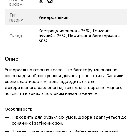
30 г/м2
висіву
Тип
Універсальний
газону
Костриця червона - 25%, Тонконіг
Склад
лучний - 25%, Пажитниця багаторічна -
50%
Опис
Універсальна газонна трава – це багатофункціональне
рішення для облаштування ділянок різного типу. Завдяки
своїм властивостям, вона підходить як для
декоративного озеленення, так і для створення міцного
покриття в зонах з помірним навантаженням.
Особливості:
Підходить для будь-яких умов. Добре адаптується до
сонячних і затінених зон.
Щільне і рівномірне покриття. Забезпечує красивий