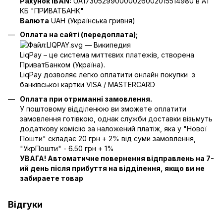
Рахунок IBAN:
UA173052990000026002015514980 в АТ
КБ "ПРИВАТБАНК"
Валюта
UAH (Українська гривня)
Оплата на сайті (передоплата);
LiqPay – це система миттєвих платежів, створена
ПриватБанком (Україна).
LiqPay дозволяє легко оплатити онлайн покупки з
банківської картки VISA / MASTERCARD
Оплата при отриманні замовлення.
У поштовому відділенюю ви зможете оплатити
замовлення готівкою, однак служби доставки візьмуть
додаткову комісію за наложений платіж, яка у "Нової
Пошти" складає 20 грн + 2% від суми замовлення,
"УкрПошти" - 6.50 грн + 1%
УВАГА! Автоматичне повернення відправлень на 7-
ий день після прибуття на відділення, якщо ви не
забираете товар
Відгуки