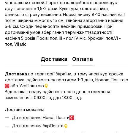
мінеральних солей. Горох по калорійності перевищує
другі овочеві в 1,5-2 рази. Культура холодостійка,
раннього строку висівання. Норма висіву 8-10 насінин на 1
пог.м, ширина міжрядь 15 см, глибина загортання насіння
5-6 см. Сходи переносять весняні приморозки. При
дотриманні умов зберігання термінжиттєздатності
насіння 5 років Посів: пол. III - пол.IV міс. Урожай: пол.VI -
пол. VII міс
Доставка
Оплата
Доставка
по території України, в тому числі кур'єрська
доставка, здійснюється протягом 1-3 днів, Новою Поштою
або УкрПоштою
Відправка товару здійснюється в день отримання
замовлення з 09:00 год до 18:00 год.
Доставка можлива:
До відділення Нової Пошти
До відділення УкрПошти