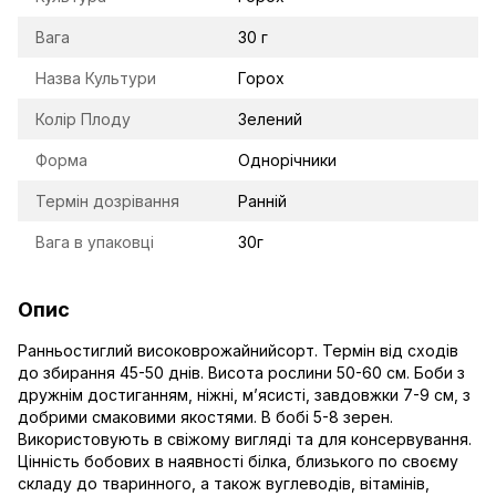
Вага
30 г
Назва Культури
Горох
Колір Плоду
Зелений
Форма
Однорічники
Термін дозрівання
Ранній
Вага в упаковці
30г
Опис
Ранньостиглий високоврожайнийсорт. Термін від сходів
до збирання 45-50 днів. Висота рослини 50-60 см. Боби з
дружнім достиганням, ніжні, м’ясисті, завдовжки 7-9 см, з
добрими смаковими якостями. В бобі 5-8 зерен.
Використовують в свіжому вигляді та для консервування.
Цінність бобових в наявності білка, близького по своєму
складу до тваринного, а також вуглеводів, вітамінів,