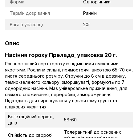
Форма
Однорічники
Термін дозрівання
Ранній
Вага в упаковці
20г
Опис
Насіння гороху Преладо, упаковка 20 г.
Ранньостиглий сорт гороху із відмінними смаковими
якостями. Рослини сильні, прямостоячі, висотою 65-70 см,
листя середнього розміру. Стручки до 8 см в довжину,
темно-зеленого кольору, зморшкуваті, формують по 7
однорідних насінин. Має універсальне призначення, для
свіжого споживання, переробки, заморожування.
Підходить для вирощування у відкритому грунті та
плівкових укриттях.
Вегетаційний період,
58-60
днів
Толерантний до основних
Стійкість до хвороб