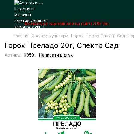
Мінімальне замовлення на сайті 200 грн.
Насіння
Овочеві культури
Горох
Горох Спектр Сад
Го
Горох Преладо 20г, Спектр Сад
Артикул:
00501
Написати відгук