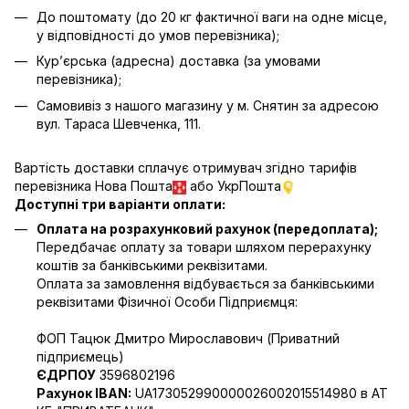
До поштомату (до 20 кг фактичної ваги на одне місце,
у відповідності до умов перевізника);
Кур’єрська (адресна) доставка (за умовами
перевізника);
Самовивіз з нашого магазину у м. Снятин за адресою
вул. Тараса Шевченка, 111.
Вартість доставки сплачує отримувач згідно тарифів
перевізника Нова Пошта
або УкрПошта
Доступні три варіанти оплати:
Оплата на розрахунковий рахунок (передоплата);
Передбачає оплату за товари шляхом перерахунку
коштів за банківськими реквізитами.
Оплата за замовлення відбувається за банківськими
реквізитами Фізичної Особи Підприємця:
ФОП Тацюк Дмитро Мирославович (Приватний
пiдприємець)
ЄДРПОУ
3596802196
Рахунок IBAN:
UA173052990000026002015514980 в АТ