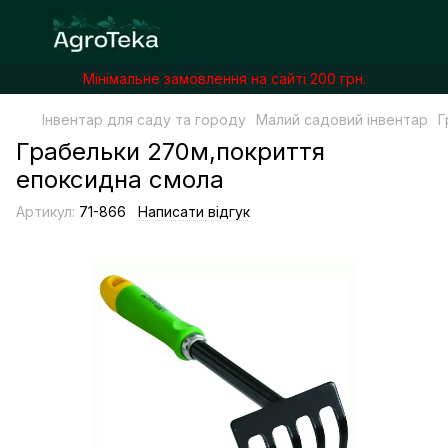
Мінімальне замовлення на сайті 200 грн.
Інвентар для саду та городу
Малий садовий інвентар
Г
Грабельки 270м,покриття
епоксидна смола
Артикул:
71-866
Написати відгук