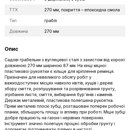
TTX
270 мм, покриття – епоксидна смола
Тип
граблі
Довжина
270 мм
Опис
Садові грабельки з вуглецевої сталі з захистом від корозії
довжиною 270 мм шириною 87 мм. На кінці міцної
пластикової рукоятки є кільце для кріплення ремінця.
Призначені для невеликого обсягу робіт у
важкодоступних місцях навколо квітів, кущів і дерев:
збору сміття, розпушування та розрівнювання грунту,
згрібання листя, сміття, вибирання бур'янів і каменів.
Держак металевий, пластикова полегшена рукоятка.
Прямі металеві плоскі зубці, розташовані поперек робочої
планки, збільшують площу їх впливу при роботі. Міцні зубці
добре працюють на газоні і нерівних поверхнях.
Інструмент значно полегшує процес обробки грунту і
допомагає підтримувати ділянку в чистоті.