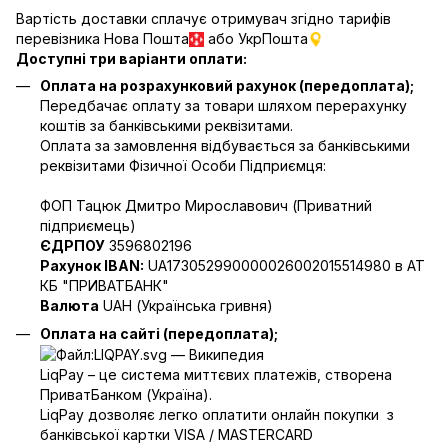
Вартість доставки сплачує отримувач згідно тарифів
перевізника Нова Пошта
або УкрПошта
Доступні три варіанти оплати:
Оплата на розрахунковий рахунок (передоплата);
Передбачає оплату за товари шляхом перерахунку
коштів за банківськими реквізитами.
Оплата за замовлення відбувається за банківськими
реквізитами Фізичної Особи Підприємця:
ФОП Тацюк Дмитро Мирославович (Приватний
пiдприємець)
ЄДРПОУ
3596802196
Рахунок IBAN:
UA173052990000026002015514980 в АТ
КБ "ПРИВАТБАНК"
Валюта
UAH (Українська гривня)
Оплата на сайті (передоплата);
LiqPay – це система миттєвих платежів, створена
ПриватБанком (Україна).
LiqPay дозволяє легко оплатити онлайн покупки з
банківської картки VISA / MASTERCARD