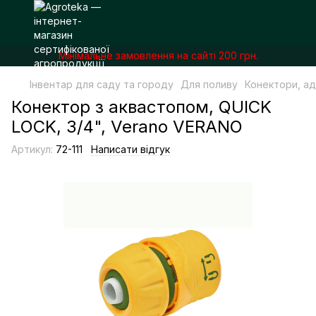
Мінімальне замовлення на сайті 200 грн.
Інвентар для саду та городу
Для поливу
Конектори, а
Конектор з аквастопом, QUICK
LOCK, 3/4", Verano VERANO
Артикул:
72-111
Написати відгук