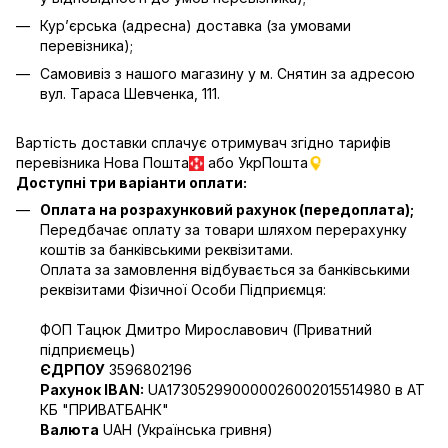
Кур’єрська (адресна) доставка (за умовами
перевізника);
Самовивіз з нашого магазину у м. Снятин за адресою
вул. Тараса Шевченка, 111.
Вартість доставки сплачує отримувач згідно тарифів
перевізника Нова Пошта
або УкрПошта
Доступні три варіанти оплати:
Оплата на розрахунковий рахунок (передоплата);
Передбачає оплату за товари шляхом перерахунку
коштів за банківськими реквізитами.
Оплата за замовлення відбувається за банківськими
реквізитами Фізичної Особи Підприємця:
ФОП Тацюк Дмитро Мирославович (Приватний
пiдприємець)
ЄДРПОУ
3596802196
Рахунок IBAN:
UA173052990000026002015514980 в АТ
КБ "ПРИВАТБАНК"
Валюта
UAH (Українська гривня)