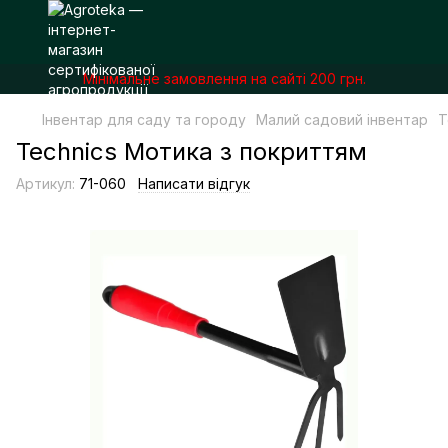
Мінімальне замовлення на сайті 200 грн.
Інвентар для саду та городу
Малий садовий інвентар
T
Technics Мотика з покриттям
Артикул:
71-060
Написати відгук