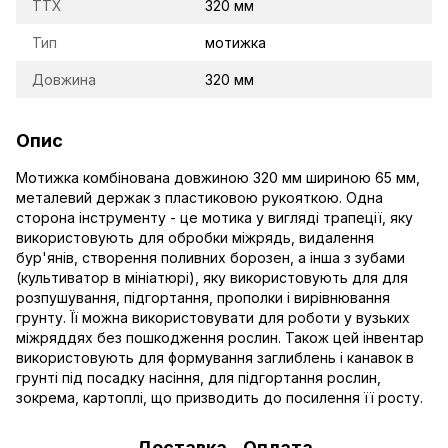
TTX
320 мм
Тип
мотижка
Довжина
320 мм
Опис
Мотижка комбінована довжиною 320 мм шириною 65 мм,
металевий держак з пластиковою рукояткою. Одна
сторона інструменту - це мотика у вигляді трапеції, яку
використовують для обробки міжрядь, видалення
бур'янів, створення поливних борозен, а інша з зубами
(культиватор в мініатюрі), яку використовують для для
розпушування, підгортання, прополки і вирівнювання
грунту. Її можна використовувати для роботи у вузьких
міжряддях без пошкодження рослин. Також цей інвентар
використовують для формування заглиблень і канавок в
грунті під посадку насіння, для підгортання рослин,
зокрема, картоплі, що призводить до посилення її росту.
Доставка
Оплата