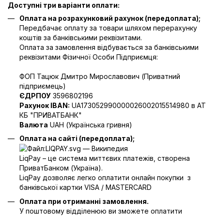
Доступні три варіанти оплати:
Оплата на розрахунковий рахунок (передоплата);
Передбачає оплату за товари шляхом перерахунку
коштів за банківськими реквізитами.
Оплата за замовлення відбувається за банківськими
реквізитами Фізичної Особи Підприємця:
ФОП Тацюк Дмитро Мирославович (Приватний
пiдприємець)
ЄДРПОУ
3596802196
Рахунок IBAN:
UA173052990000026002015514980 в АТ
КБ "ПРИВАТБАНК"
Валюта
UAH (Українська гривня)
Оплата на сайті (передоплата);
LiqPay – це система миттєвих платежів, створена
ПриватБанком (Україна).
LiqPay дозволяє легко оплатити онлайн покупки з
банківської картки VISA / MASTERCARD
Оплата при отриманні замовлення.
У поштовому відділенюю ви зможете оплатити