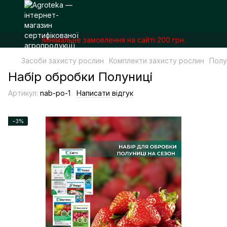
Мінімальне замовлення на сайті 200 грн.
Засоби захисту рослин
Комплекти захисту рослин
Полу
Набір обробки Полуниці
Артикул:
nab-po-1
Написати відгук
−3%