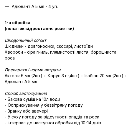
Адювант А 5 мл - 4 уп.
1-а обробка
(початок відростання розетки)
Шкодочинний об’єкт
Шкідники - довгоносики, скосарі, листоїди
Хвороби - сіра гниль, плямистості листя, борошниста
роса
Препарати і норми витрати
Актелік 6 мл (2шт) + Хорус 3 г (4шт) + Ізабіон 20 мл (2шт) +
Адювант А 5 мл
Спосіб застосування
- Бакова суміш на 10л води
- Обприскування у безвітряну погоду
- Зранку або ввечері
- У суху погоду за відсутності опадів та роси
- Інтервал до наступної обробки від 10-14 днів