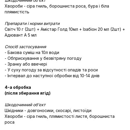
Шкодочинний об’єкт
Хвороби - сіра гниль, борошниста роса, бура і біла
плямистість
Препарати і норми витрати
Світч 10 г (2шт) + Амістар Голд 10мл + Ізабіон 20 мл (2шт) +
Адювант А 5 мл
Спосіб застосування
- Бакова суміш на 10л води
- Обприскування у безвітряну погоду
- Зранку або ввечері
- У суху погоду за відсутності опадів та роси
- Інтервал до наступної обробки від 10-14 днів
4-а обробка
(після збирання ягід)
Шкодочинний об’єкт
Шкідники - довгоносики, скосарі, листоїди
Хвороби - сіра гниль, плямистості листя, борошниста
роса