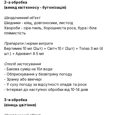
2-а обробка
(викид квітконосу - бутонізація)
Шкодочинний об’єкт
Шкідники - кліщ, довгоносики, листоїд
Хвороби - сіра гниль, борошниста роса, бура і біла
плямистість
Препарати і норми витрати
Вертимек 10 мл (2шт) + Світч 10 г (2шт) + Топаз 3 мл (4
шт.) + Адювант А 5 мл
Спосіб застосування
- Бакова суміш на 10л води
- Обприскування у безвітряну погоду
- Зранку або ввечері
- У суху погоду за відсутності опадів та роси
- Інтервал до наступної обробки від 10-14 днів
3-я обробка
(кінець цвітіння)