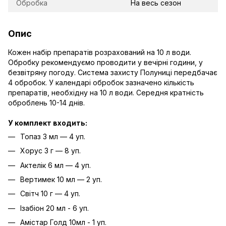
Обробка
На весь сезон
Опис
Кожен набір препаратів розрахований на 10 л води.
Обробку рекомендуємо проводити у вечірні години, у
безвітряну погоду. Система захисту Полуниці передбачає
4 обробок. У календарі обробок зазначено кількість
препаратів, необхідну на 10 л води. Середня кратність
оброблень 10-14 днів.
У комплект входить:
Топаз 3 мл — 4 уп.
Хорус 3 г — 8 уп.
Актелік 6 мл — 4 уп.
Вертимек 10 мл — 2 уп.
Світч 10 г — 4 уп.
Ізабіон 20 мл - 6 уп.
Амістар Голд 10мл - 1 уп.