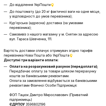
До відділення УкрПошти
До поштомату (до 20 кг фактичної ваги на одне місце,
у відповідності до умов перевізника);
Кур’єрська (адресна) доставка (за умовами
перевізника);
Самовивіз з нашого магазину у м. Снятин за адресою
вул. Тараса Шевченка, 111.
Вартість доставки сплачує отримувач згідно тарифів
перевізника Нова Пошта
або УкрПошта
Доступні три варіанти оплати:
Оплата на розрахунковий рахунок (передоплата);
Передбачає оплату за товари шляхом перерахунку
коштів за банківськими реквізитами.
Оплата за замовлення відбувається за банківськими
реквізитами Фізичної Особи Підприємця:
ФОП Тацюк Дмитро Мирославович (Приватний
пiдприємець)
ЄДРПОУ
3596802196