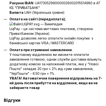
Рахунок IBAN:
UA173052990000026002015514980 в АТ
КБ "ПРИВАТБАНК"
Валюта
UAH (Українська гривня)
Оплата на сайті (передоплата);
LiqPay – це система миттєвих платежів, створена
ПриватБанком (Україна).
LiqPay дозволяє легко оплатити онлайн покупки з
банківської картки VISA / MASTERCARD
Оплата при отриманні замовлення.
У поштовому відділенюю ви зможете оплатити
замовлення готівкою, однак служби доставки візьмуть
додаткову комісію за наложений платіж, яка у "Нової
Пошти" складає 20 грн + 2% від суми замовлення,
"УкрПошти" - 6.50 грн + 1%
УВАГА! Автоматичне повернення відправлень на 7-
ий день після прибуття на відділення, якщо ви не
забираете товар
Відгуки