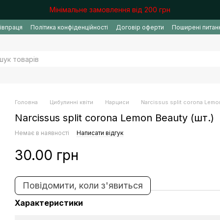
Мінімальне замовлення від 200 грн
івпраця
Політика конфіденційності
Договір оферти
Поширені питан
Головна
Цибулинні квіти
Нарциси
Narcissus split corona Lemon
Narcissus split corona Lemon Beauty (шт.)
Немає в наявності
Написати відгук
30.00 грн
Повідомити, коли з'явиться
Характеристики