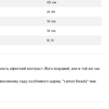
45 см
ІХ-ХІІ
10 см
10 см
ІII, IV
ють ефектний контраст. Його яскравий, але в той же час
 весняному саду особливого шарму. "Lemon Beauty" має