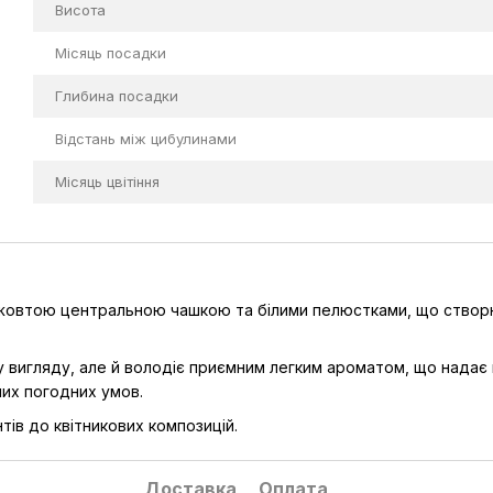
Висота
Місяць посадки
Глибина посадки
Відстань між цибулинами
Місяць цвітіння
 жовтою центральною чашкою та білими пелюстками, що створю
у вигляду, але й володіє приємним легким ароматом, що надає
них погодних умов.
тів до квітникових композицій.
Доставка
Оплата