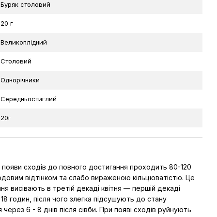
Буряк столовий
20 г
Великоплідний
Столовий
Однорічники
Середньостиглий
20г
 появи сходів до повного достигання проходить 80-120
рдовим відтінком та слабо вираженою кільцюватістю. Це
ння висівають в третій декаді квітня — першій декаді
- 18 годин, після чого злегка підсушують до стану
через 6 - 8 днів після сівби. При появі сходів руйнують