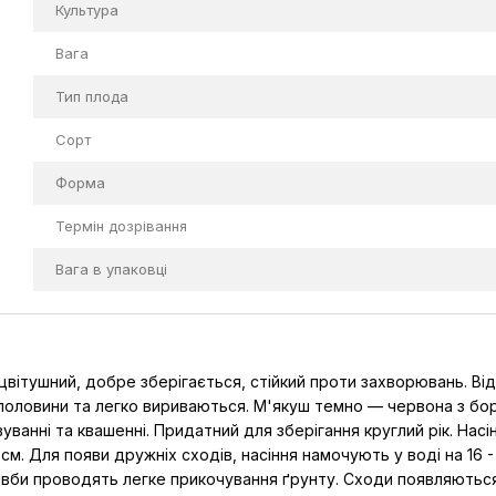
Культура
Вага
Тип плода
Сорт
Форма
Термін дозрівання
Вага в упаковці
ітушний, добре зберігається, стійкий проти захворювань. Від
 половини та легко вириваються. М'якуш темно — червона з бо
уванні та квашенні. Придатний для зберігання круглий рік. Насі
 см. Для появи дружніх сходів, насіння намочують у воді на 16 
 сівби проводять легке прикочування ґрунту. Сходи появляються 