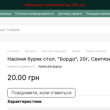
Мінімальне замовлення від 200 грн
івпраця
Політика конфіденційності
Договір оферти
Поширені питан
Головна
Насіння
Овочеві культури
Буряк
Буряк Свитязь
Насіння буряк стол. "Бордо", 20г, Свитяз
Немає в наявності
Написати відгук
20.00 грн
Повідомити, коли з'явиться
Характеристики