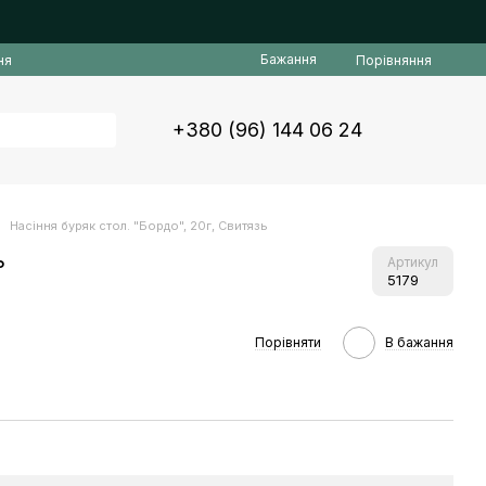
Бажання
Порівняння
ня
+380 (96) 144 06 24
Насіння буряк стол. "Бордо", 20г, Свитязь
ь
Артикул
5179
Порівняти
В бажання