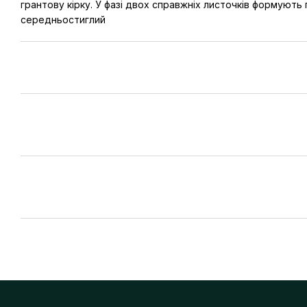
грантову кірку. У фазі двох справжніх листочків формують
середньостиглий