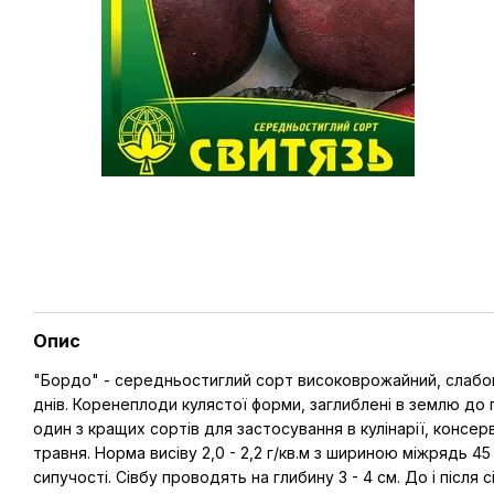
Опис
"Бордо" - середньостиглий сорт високоврожайний, слабоцв
днів. Коренеплоди кулястої форми, заглиблені в землю до
один з кращих сортів для застосування в кулінарії, консерв
травня. Норма висіву 2,0 - 2,2 г/кв.м з шириною міжрядь 45
сипучості. Сівбу проводять на глибину 3 - 4 см. До і після