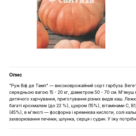
Опис
"Руж Віф де Тамп" — високоврожайний сорт гарбуза. Вегетац
середньою вагою 15 - 20 кг, діаметром 50 - 70 см. М'якуш
дитячого харчування, приготування різних видів каш. Лежк
багаті крохмалем (до 22 %), цукром (15%), вітамінами С, В1,
(45%), в м'якоті — фосфорна і кремнієва кислоти, солі ка
захворювання печінки, шлунка, серця і судин. У їжу потріб