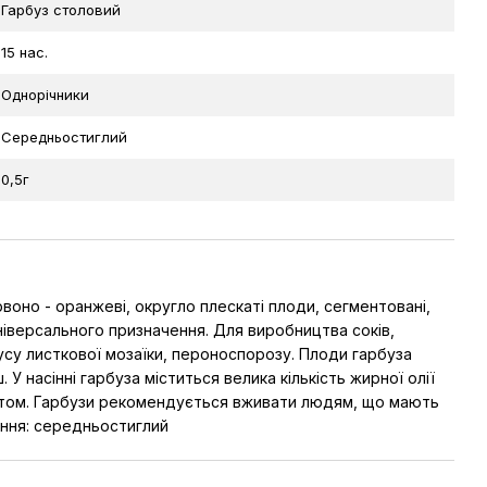
Гарбуз столовий
15 нас.
Однорічники
Середньостиглий
0,5г
рвоно - оранжеві, округло плескаті плоди, сегментовані,
Універсального призначення. Для виробництва соків,
усу листкової мозаїки, пероноспорозу. Плоди гарбуза
 У насінні гарбуза міститься велика кількість жирної олії
одуктом. Гарбузи рекомендується вживати людям, що мають
вання: середньостиглий