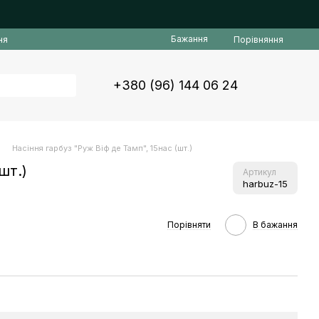
Бажання
Порівняння
ня
+380 (96) 144 06 24
Насіння гарбуз "Руж Віф де Тамп", 15нас (шт.)
шт.)
Артикул
harbuz-15
Порівняти
В бажання