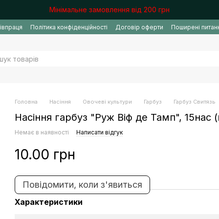
Мінімальне замовлення від 200 грн
івпраця
Політика конфіденційності
Договір оферти
Поширені питан
Головна
Насіння
Овочеві культури
Гарбуз
Гарбуз Свитязь
Насіння гарбуз "Руж Віф де Тамп", 15нас (
Немає в наявності
Написати відгук
10.00 грн
Повідомити, коли з'явиться
Характеристики