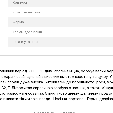
Культура
Кількість насінин
Форма
Термін дозрівання
Вага в упаковці
ійний період - 110 - 115 днів. Рослина міцна, формує великі че
 помаранчевий, щільний з високим вмістом каротину та цукру. 
ість плодів дуже висока. Витривалий до борошнистої роси, вір
 В2, Е. Лікарською сировиною гарбуза є насіння, а також м'якуш.
льцію, калію, магнію, заліза. Є винятково цінним дієтичним пр
но вживати тільки зрілі плоди. -Насіння: сортове -Термін дозрі