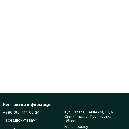
Контактна інформація
+380 (96) 144 06 24
вул. Тараса Шевченка, 111, м.
Снятин, Івано-Франківська
Передзвонити вам?
область
Мапа проїзду