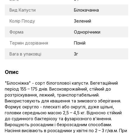
Вид Капусти
Білокачанна
Колір Плоду
Зелений
Форма
Однорічники
Термін дозрівання
Пізній
Вага в упаковці
3г
Опис
"Білосніжка" - сорт білоголової капусти. Вегетаційний
період 155 – 175 днів. Високоврожайний, стійкий до
розтріскування, лежкий, транспортабельний.
Використовують для квашення та зимового зберігання.
Формує округло - плескаті або округлі, дуже щільні,
головки середньою масою 2,5 – 4,5 кг. Відносно стійкий
до судинного бактеріозу та фузаріозного в’янення.
Вирощують розсадним і безрозсадним способами.
Насіння висівають в розсадники у квітні по 2 – 3 г/кв.м. При