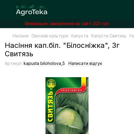
Мінімальне замовлення на сайті 200 грн.
Насіння
Овочеві культури
Капуста
Капуста Свитязь
На
Насіння кап.бiл. "Бiлоснiжка", 3г
Свитязь
Артикул:
kapusta biloholova_5
Написати відгук