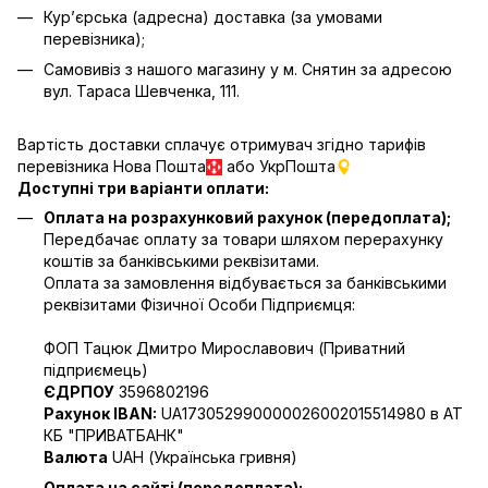
Кур’єрська (адресна) доставка (за умовами
перевізника);
Самовивіз з нашого магазину у м. Снятин за адресою
вул. Тараса Шевченка, 111.
Вартість доставки сплачує отримувач згідно тарифів
перевізника Нова Пошта
або УкрПошта
Доступні три варіанти оплати:
Оплата на розрахунковий рахунок (передоплата);
Передбачає оплату за товари шляхом перерахунку
коштів за банківськими реквізитами.
Оплата за замовлення відбувається за банківськими
реквізитами Фізичної Особи Підприємця:
ФОП Тацюк Дмитро Мирославович (Приватний
пiдприємець)
ЄДРПОУ
3596802196
Рахунок IBAN:
UA173052990000026002015514980 в АТ
КБ "ПРИВАТБАНК"
Валюта
UAH (Українська гривня)
Оплата на сайті (передоплата);