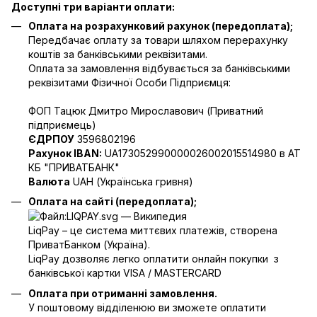
Доступні три варіанти оплати:
Оплата на розрахунковий рахунок (передоплата);
Передбачає оплату за товари шляхом перерахунку
коштів за банківськими реквізитами.
Оплата за замовлення відбувається за банківськими
реквізитами Фізичної Особи Підприємця:
ФОП Тацюк Дмитро Мирославович (Приватний
пiдприємець)
ЄДРПОУ
3596802196
Рахунок IBAN:
UA173052990000026002015514980 в АТ
КБ "ПРИВАТБАНК"
Валюта
UAH (Українська гривня)
Оплата на сайті (передоплата);
LiqPay – це система миттєвих платежів, створена
ПриватБанком (Україна).
LiqPay дозволяє легко оплатити онлайн покупки з
банківської картки VISA / MASTERCARD
Оплата при отриманні замовлення.
У поштовому відділенюю ви зможете оплатити