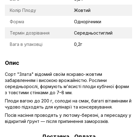
Колір Плоду
Жовтий
Форма
Однорічники
Термін дозрівання
Середньостиглий
Вага в упаковці
0,2г
Опис
Сорт "Злата" відомий своїм яскраво-жовтим
забарвленням і високою врожайністю. Рослини
середньорослі, формують м'ясисті плоди кубічної форми
з товстими стінками до 7–8 мм.
Плоди вагою до 200 г, солодкі на смак, багаті вітамінами й
чудово підходять для кулінарії та консервування.
Посів насіння проводять у лютому-березні, а пересадку у
відкритий ґрунт — після припинення заморозків.
Доставка
Оплата