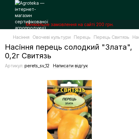
Мінімальне замовлення на сайті 200 грн.
Насіння
Овочеві культури
Перець
Перець Свитязь
На
Насіння перець солодкий "Злата",
0,2г Свитязь
Артикул:
perets_sv_12
Написати відгук