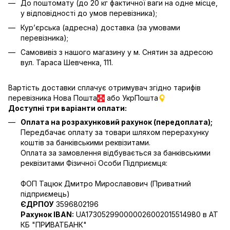
До поштомату (до 20 кг фактичної ваги на одне місце,
у відповідності до умов перевізника);
Кур’єрська (адресна) доставка (за умовами
перевізника);
Самовивіз з нашого магазину у м. Снятин за адресою
вул. Тараса Шевченка, 111.
Вартість доставки сплачує отримувач згідно тарифів
перевізника Нова Пошта
або УкрПошта
Доступні три варіанти оплати:
Оплата на розрахунковий рахунок (передоплата);
Передбачає оплату за товари шляхом перерахунку
коштів за банківськими реквізитами.
Оплата за замовлення відбувається за банківськими
реквізитами Фізичної Особи Підприємця:
ФОП Тацюк Дмитро Мирославович (Приватний
пiдприємець)
ЄДРПОУ
3596802196
Рахунок IBAN:
UA173052990000026002015514980 в АТ
КБ "ПРИВАТБАНК"