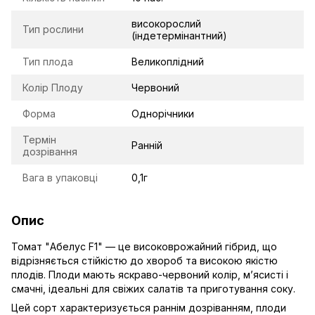
високорослий
Тип рослини
(індетермінантний)
Тип плода
Великоплідний
Колір Плоду
Червоний
Форма
Однорічники
Термін
Ранній
дозрівання
Вага в упаковці
0,1г
Опис
Томат "Абелус F1" — це високоврожайний гібрид, що
відрізняється стійкістю до хвороб та високою якістю
плодів. Плоди мають яскраво-червоний колір, м’ясисті і
смачні, ідеальні для свіжих салатів та приготування соку.
Цей сорт характеризується раннім дозріванням, плоди