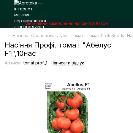
Мінімальне замовлення на сайті 200 грн.
Насіння
Овочеві культури
Томат
Томат Profi Seeds
На
Насіння Профі. томат "Абелус
F1",10нас
Артикул:
tomat profi_1
Написати відгук