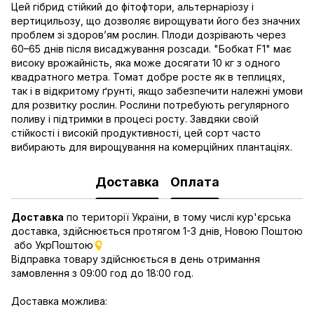
Цей гібрид стійкий до фітофтори, альтернаріозу і
вертицильозу, що дозволяє вирощувати його без значних
проблем зі здоров’ям рослин. Плоди дозрівають через
60–65 днів після висаджування розсади. "Бобкат F1" має
високу врожайність, яка може досягати 10 кг з одного
квадратного метра. Томат добре росте як в теплицях,
так і в відкритому ґрунті, якщо забезпечити належні умови
для розвитку рослин. Рослини потребують регулярного
поливу і підтримки в процесі росту. Завдяки своїй
стійкості і високій продуктивності, цей сорт часто
вибирають для вирощування на комерційних плантаціях.
Доставка
Оплата
Доставка
по території України, в тому числі кур'єрська
доставка, здійснюється протягом 1-3 днів, Новою Поштою
або УкрПоштою
Відправка товару здійснюється в день отримання
замовлення з 09:00 год до 18:00 год.
Доставка можлива: