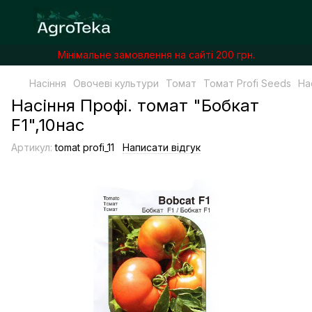
Мінімальне замовлення на сайті 200 грн.
Насіння
Овочеві культури
Томат
Томат Profi Seeds
На
Насіння Профі. томат "Бобкат
F1",10нас
Артикул:
tomat profi_11
Написати відгук