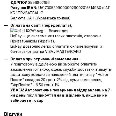
ЄДРПОУ
3596802196
Рахунок IBAN:
UA173052990000026002015514980 в АТ
КБ "ПРИВАТБАНК"
Валюта
UAH (Українська гривня)
Оплата на сайті (передоплата);
LiqPay – це система миттєвих платежів, створена
ПриватБанком (Україна).
LiqPay дозволяє легко оплатити онлайн покупки з
банківської картки VISA / MASTERCARD
Оплата при отриманні замовлення.
У поштовому відділенюю ви зможете оплатити
замовлення готівкою, однак служби доставки візьмуть
додаткову комісію за наложений платіж, яка у "Нової
Пошти" складає 20 грн + 2% від суми замовлення,
"УкрПошти" - 6.50 грн + 1%
УВАГА! Автоматичне повернення відправлень на 7-
ий день після прибуття на відділення, якщо ви не
забираете товар
Відгуки