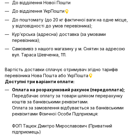
До відділення Нової Пошти
До відділення УкрПошти
До поштомату (до 20 кг фактичної ваги на одне місце,
у відповідності до умов перевізника);
Кур’єрська (адресна) доставка (за умовами
перевізника);
Самовивіз з нашого магазину у м. Снятин за адресою
вул. Тараса Шевченка, 111.
Вартість доставки сплачує отримувач згідно тарифів
перевізника Нова Пошта
або УкрПошта
Доступні три варіанти оплати:
Оплата на розрахунковий рахунок (передоплата);
Передбачає оплату за товари шляхом перерахунку
коштів за банківськими реквізитами.
Оплата за замовлення відбувається за банківськими
реквізитами Фізичної Особи Підприємця:
ФОП Тацюк Дмитро Мирославович (Приватний
пiдприємець)