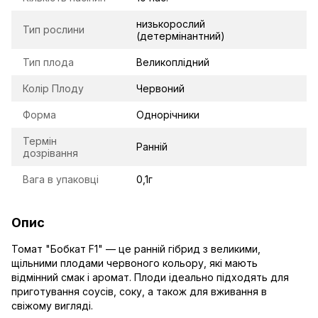
низькорослий
Тип рослини
(детермінантний)
Тип плода
Великоплідний
Колір Плоду
Червоний
Форма
Однорічники
Термін
Ранній
дозрівання
Вага в упаковці
0,1г
Опис
Томат "Бобкат F1" — це ранній гібрид з великими,
щільними плодами червоного кольору, які мають
відмінний смак і аромат. Плоди ідеально підходять для
приготування соусів, соку, а також для вживання в
свіжому вигляді.