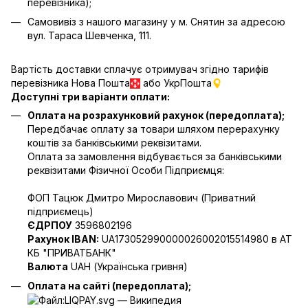
перевізника);
Самовивіз з нашого магазину у м. Снятин за адресою
вул. Тараса Шевченка, 111.
Вартість доставки сплачує отримувач згідно тарифів
перевізника Нова Пошта
або УкрПошта
Доступні три варіанти оплати:
Оплата на розрахунковий рахунок (передоплата);
Передбачає оплату за товари шляхом перерахунку
коштів за банківськими реквізитами.
Оплата за замовлення відбувається за банківськими
реквізитами Фізичної Особи Підприємця:
ФОП Тацюк Дмитро Мирославович (Приватний
пiдприємець)
ЄДРПОУ
3596802196
Рахунок IBAN:
UA173052990000026002015514980 в АТ
КБ "ПРИВАТБАНК"
Валюта
UAH (Українська гривня)
Оплата на сайті (передоплата);