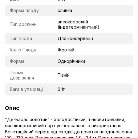
Форма плоду
сливка
високорослий
Тип рослини
(індетермінантний)
Тип плода
Для консервації
Колір Плоду
Жовтий
Форма
Однорічники
Термін
Пізній
дозрівання
Вага в упаковці
0,1г
Опис
"Де-Барао золотий" - холодостійкий, тіньовитривалий,
високоврожайний сорт універсального використання.
Вегетаційний період від сходів до початку плодоношення
120 – 130 днів. Рослини заввишки 1,5 – 2,5 м. Плоди округло