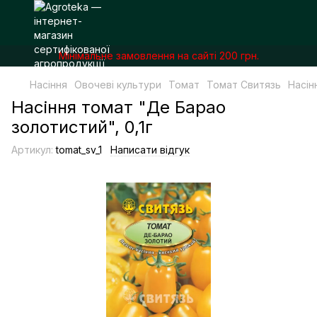
Мінімальне замовлення на сайті 200 грн.
Насіння
Овочеві культури
Томат
Томат Свитязь
Насін
Насіння томат "Де Барао
золотистий", 0,1г
Артикул:
tomat_sv_1
Написати відгук