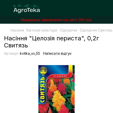
Мінімальне замовлення на сайті 200 грн.
Насіння
Квіткові культури
Однорічні
Однорічні Свитязь
Насіння "Целозiя периста", 0,2г
Свитязь
Артикул:
kvitka_sv_55
Написати відгук