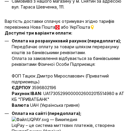
Самовивіз з нашого магазину у м. Снятин за адресою
вул. Тараса Шевченка, 111.
Вартість доставки сплачує отримувач згідно тарифів
перевізника Нова Пошта
або УкрПошта
Доступні три варіанти оплати:
Оплата на розрахунковий рахунок (передоплата);
Передбачає оплату за товари шляхом перерахунку
коштів за банківськими реквізитами.
Оплата за замовлення відбувається за банківськими
реквізитами Фізичної Особи Підприємця:
ФОП Тацюк Дмитро Мирославович (Приватний
пiдприємець)
ЄДРПОУ
3596802196
Рахунок IBAN:
UA173052990000026002015514980 в АТ
КБ "ПРИВАТБАНК"
Валюта
UAH (Українська гривня)
Оплата на сайті (передоплата);
LiqPay – це система миттєвих платежів, створена