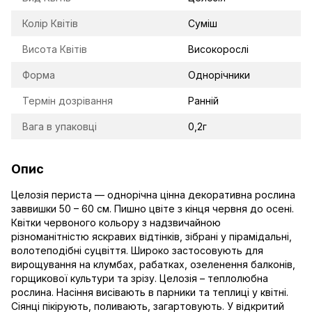
Колір Квітів
Суміш
Висота Квітів
Високорослі
Форма
Однорічники
Термін дозрівання
Ранній
Вага в упаковці
0,2г
Опис
Целозія периста — однорічна цінна декоративна рослина
заввишки 50 – 60 см. Пишно цвіте з кінця червня до осені.
Квітки червоного кольору з надзвичайною
різноманітністю яскравих відтінків, зібрані у пірамідальні,
волотеподібні суцвіття. Широко застосовують для
вирощування на клумбах, рабатках, озеленення балконів,
горщикової культури та зрізу. Целозія – теплолюбна
рослина. Насіння висівають в парники та теплиці у квітні.
Сіянці пікірують, поливають, загартовують. У відкритий