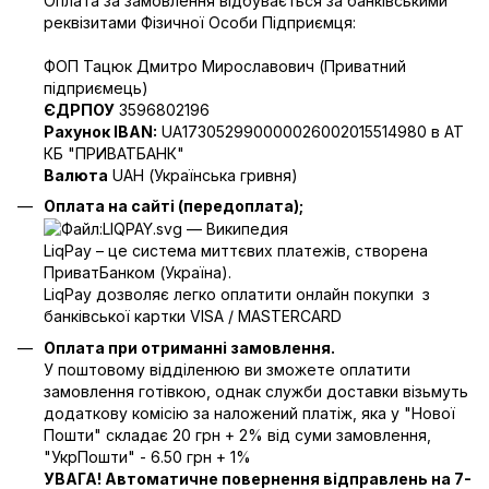
Оплата за замовлення відбувається за банківськими
реквізитами Фізичної Особи Підприємця:
ФОП Тацюк Дмитро Мирославович (Приватний
пiдприємець)
ЄДРПОУ
3596802196
Рахунок IBAN:
UA173052990000026002015514980 в АТ
КБ "ПРИВАТБАНК"
Валюта
UAH (Українська гривня)
Оплата на сайті (передоплата);
LiqPay – це система миттєвих платежів, створена
ПриватБанком (Україна).
LiqPay дозволяє легко оплатити онлайн покупки з
банківської картки VISA / MASTERCARD
Оплата при отриманні замовлення.
У поштовому відділенюю ви зможете оплатити
замовлення готівкою, однак служби доставки візьмуть
додаткову комісію за наложений платіж, яка у "Нової
Пошти" складає 20 грн + 2% від суми замовлення,
"УкрПошти" - 6.50 грн + 1%
УВАГА! Автоматичне повернення відправлень на 7-