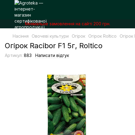
Мінімальне замовлення на сайті 200 грн.
Насіння
Овочеві культури
Огірок
Огірок Roltico
Огірок 
Огірок Racibor F1 5г, Roltico
Артикул:
883
Написати відгук