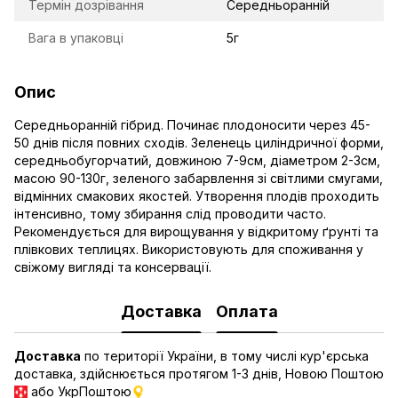
Термін дозрівання
Середньоранній
Вага в упаковці
5г
Опис
Середньоранній гібрид. Починає плодоносити через 45-
50 днів після повних сходів. Зеленець циліндричної форми,
середньобугорчатий, довжиною 7-9см, діаметром 2-3см,
масою 90-130г, зеленого забарвлення зі світлими смугами,
відмінних смакових якостей. Утворення плодів проходить
інтенсивно, тому збирання слід проводити часто.
Рекомендується для вирощування у відкритому ґрунті та
плівкових теплицях. Використовують для споживання у
свіжому вигляді та консервації.
Доставка
Оплата
Доставка
по території України, в тому числі кур'єрська
доставка, здійснюється протягом 1-3 днів, Новою Поштою
або УкрПоштою