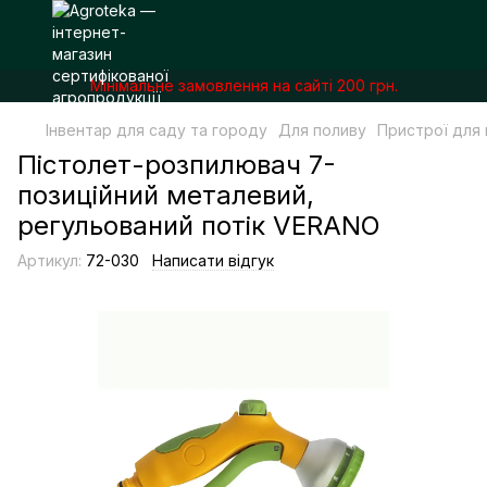
Мінімальне замовлення на сайті 200 грн.
Інвентар для саду та городу
Для поливу
Пристрої для
Пістолет-розпилювач 7-
позиційний металевий,
регульований потік VERANO
Артикул:
72-030
Написати відгук