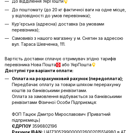
До відділення УкрПошти
До поштомату (до 20 кг фактичної ваги на одне місце,
у відповідності до умов перевізника);
Кур’єрська (адресна) доставка (за умовами
перевізника);
Самовивіз з нашого магазину у м. Снятин за адресою
вул. Тараса Шевченка, 111.
Вартість доставки сплачує отримувач згідно тарифів
перевізника Нова Пошта
або УкрПошта
Доступні три варіанти оплати:
Оплата на розрахунковий рахунок (передоплата);
Передбачає оплату за товари шляхом перерахунку
коштів за банківськими реквізитами.
Оплата за замовлення відбувається за банківськими
реквізитами Фізичної Особи Підприємця:
ФОП Тацюк Дмитро Мирославович (Приватний
пiдприємець)
ЄДРПОУ
3596802196
Рахунок IBAN:
UA173052990000026002015514980 в АТ