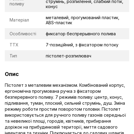
струмінь, розпилення, слабкий потік,
поливу
конус
металевий, прогумований пластик,
Матеріал
ABS-пластик
Особливості
фиксатор беспрерывного полива
TTX
7-позиційний, з фіксатором потоку
Тип
пістолет-розпилювач
Опис
Пістолет з металевим механізмом. Комбінований корпус,
ергономічна прогумована ручка з фіксатором
безперервного поливу. 7 режимів поливу: центр, конус,
підливання, туман, плоский, сильний струмінь, душ. Зміна
режиму роботи простим поворотом головки. Пістолет
використовується для ручного поливу газонів середньої
та невеликої площі, городів, квітників, прибирання
доріжок на прибудинковій території, миття садового
інвентаря та техніки. Підключається до садових шлангів