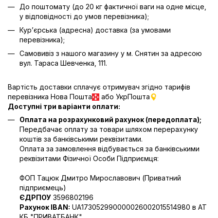
До поштомату (до 20 кг фактичної ваги на одне місце,
у відповідності до умов перевізника);
Кур’єрська (адресна) доставка (за умовами
перевізника);
Самовивіз з нашого магазину у м. Снятин за адресою
вул. Тараса Шевченка, 111.
Вартість доставки сплачує отримувач згідно тарифів
перевізника Нова Пошта
або УкрПошта
Доступні три варіанти оплати:
Оплата на розрахунковий рахунок (передоплата);
Передбачає оплату за товари шляхом перерахунку
коштів за банківськими реквізитами.
Оплата за замовлення відбувається за банківськими
реквізитами Фізичної Особи Підприємця:
ФОП Тацюк Дмитро Мирославович (Приватний
пiдприємець)
ЄДРПОУ
3596802196
Рахунок IBAN:
UA173052990000026002015514980 в АТ
КБ "ПРИВАТБАНК"