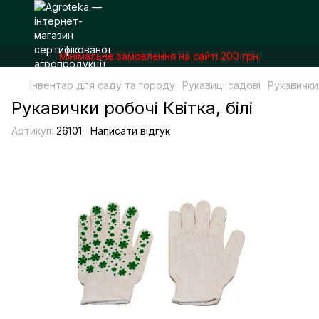
Мінімальне замовлення на сайті 200 грн.
Інвентар для саду та городу
Рукавиці садові
Рукавички 
Рукавички робочі Квітка, білі
Артикул:
26101
Написати відгук