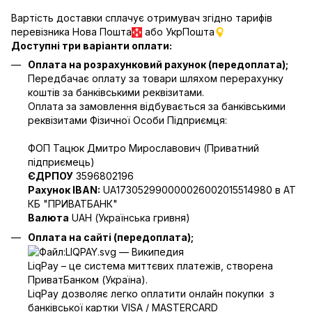
Вартість доставки сплачує отримувач згідно тарифів
перевізника Нова Пошта
або УкрПошта
Доступні три варіанти оплати:
Оплата на розрахунковий рахунок (передоплата);
Передбачає оплату за товари шляхом перерахунку
коштів за банківськими реквізитами.
Оплата за замовлення відбувається за банківськими
реквізитами Фізичної Особи Підприємця:
ФОП Тацюк Дмитро Мирославович (Приватний
пiдприємець)
ЄДРПОУ
3596802196
Рахунок IBAN:
UA173052990000026002015514980 в АТ
КБ "ПРИВАТБАНК"
Валюта
UAH (Українська гривня)
Оплата на сайті (передоплата);
LiqPay – це система миттєвих платежів, створена
ПриватБанком (Україна).
LiqPay дозволяє легко оплатити онлайн покупки з
банківської картки VISA / MASTERCARD