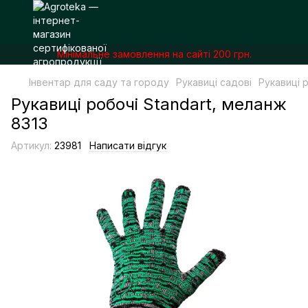
Мінімальне замовлення на сайті 200 грн.
Інвентар для саду та городу
Рукавиці садові
Рукавиці р
Рукавиці робочі Standart, меланж
8313
Артикул:
23981
Написати відгук