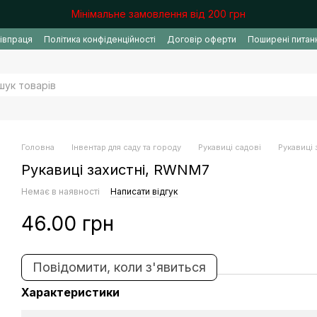
Мінімальне замовлення від 200 грн
івпраця
Політика конфіденційності
Договір оферти
Поширені питан
Головна
Інвентар для саду та городу
Рукавиці садові
Рукавиці
Рукавиці захистні, RWNM7
Немає в наявності
Написати відгук
46.00 грн
Повідомити, коли з'явиться
Характеристики