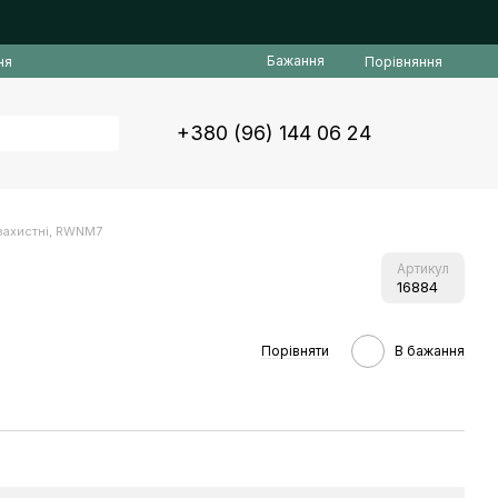
Бажання
Порівняння
ня
+380 (96) 144 06 24
 захистні, RWNM7
Артикул
16884
Порівняти
В бажання