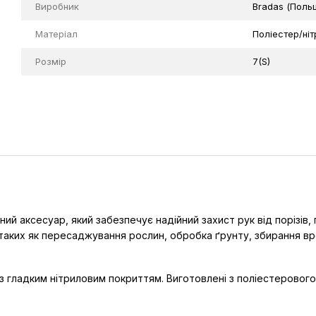
Виробник
Bradas (Поль
Матеріал
Поліестер/ніт
Розмір
7(S)
ний аксесуар, який забезпечує надійний захист рук від порізів,
 таких як пересаджування рослин, обробка ґрунту, збирання в
з гладким нітриловим покриттям. Виготовлені з поліестерового т