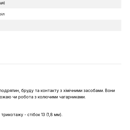
ща)
ріл
 подряпин, бруду та контакту з хімічними засобами. Вони
рожаю чи робота з колючими чагарниками.
рикотажу - стібок 13 (1,8 мм).