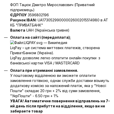
ФОП Тацюк Дмитро Мирославович (Приватний
пiдприємець)
ЄДРПОУ
3596802196
Рахунок IBAN:
UA173052990000026002015514980 в АТ
КБ "ПРИВАТБАНК"
Валюта
UAH (Українська гривня)
Оплата на сайті (передоплата);
LiqPay – це система миттєвих платежів, створена
ПриватБанком (Україна).
LiqPay дозволяє легко оплатити онлайн покупки з
банківської картки VISA / MASTERCARD
Оплата при отриманні замовлення.
У поштовому відділенюю ви зможете оплатити
замовлення готівкою, однак служби доставки візьмуть
додаткову комісію за наложений платіж, яка у "Нової
Пошти" складає 20 грн + 2% від суми замовлення,
"УкрПошти" - 6.50 грн + 1%
УВАГА! Автоматичне повернення відправлень на 7-
ий день після прибуття на відділення, якщо ви не
забираете товар