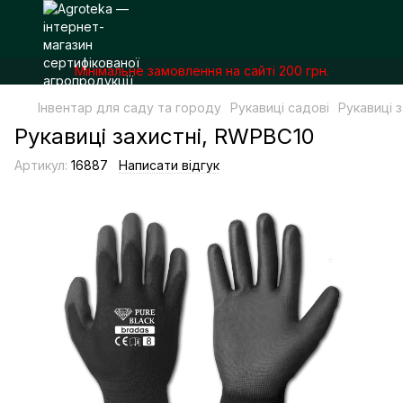
Мінімальне замовлення на сайті 200 грн.
Інвентар для саду та городу
Рукавиці садові
Рукавиці 
Рукавиці захистні, RWPBC10
Артикул:
16887
Написати відгук