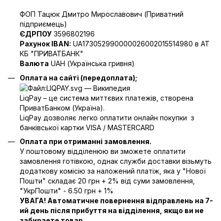
ФОП Тацюк Дмитро Мирославович (Приватний
пiдприємець)
ЄДРПОУ
3596802196
Рахунок IBAN:
UA173052990000026002015514980 в АТ
КБ "ПРИВАТБАНК"
Валюта
UAH (Українська гривня)
Оплата на сайті (передоплата);
LiqPay – це система миттєвих платежів, створена
ПриватБанком (Україна).
LiqPay дозволяє легко оплатити онлайн покупки з
банківської картки VISA / MASTERCARD
Оплата при отриманні замовлення.
У поштовому відділенюю ви зможете оплатити
замовлення готівкою, однак служби доставки візьмуть
додаткову комісію за наложений платіж, яка у "Нової
Пошти" складає 20 грн + 2% від суми замовлення,
"УкрПошти" - 6.50 грн + 1%
УВАГА! Автоматичне повернення відправлень на 7-
ий день після прибуття на відділення, якщо ви не
забираете товар