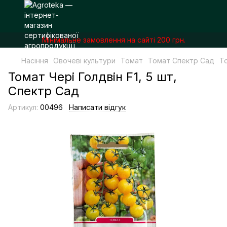
Мінімальне замовлення на сайті 200 грн.
Насіння
Овочеві культури
Томат
Томат Спектр Сад
То
Томат Чері Голдвін F1, 5 шт,
Спектр Сад
Артикул:
00496
Написати відгук