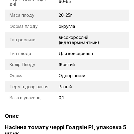
60-65
дні
Маса плоду
20-25г
Форма плоду
округла
високорослий
Тип рослини
(індетермінантний)
Тип плода
Для консервації
Колір Плоду
Жовтий
Форма
Однорічники
Термін дозрівання
Ранній
Вага в упаковці
0,1г
Опис
Насіння томату черрі Голдвін F1, упаковка 5
штук