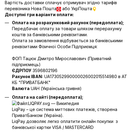
Вартість доставки сплачує отримувач згідно тарифів
перевізника Нова Пошта
або УкрПошта
Доступні три варіанти оплати:
Оплата на розрахунковий рахунок (передоплата);
Передбачає оплату за товари шляхом перерахунку
коштів за банківськими реквізитами.
Оплата за замовлення відбувається за банківськими
реквізитами Фізичної Особи Підприємця:
ФОП Тацюк Дмитро Мирославович (Приватний
пiдприємець)
ЄДРПОУ
3596802196
Рахунок IBAN:
UA173052990000026002015514980 в АТ
КБ "ПРИВАТБАНК"
Валюта
UAH (Українська гривня)
Оплата на сайті (передоплата);
LiqPay – це система миттєвих платежів, створена
ПриватБанком (Україна).
LiqPay дозволяє легко оплатити онлайн покупки з
банківської картки VISA / MASTERCARD