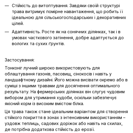
Стійкість до витоптування. Завдяки своїй структурі
трава витримує помірне навантаження, що робить її
ідеальною для сільськогосподарських і декоративних
цілей.
Адаптивність. Росте як на сонячних ділянках, так і в
умовах часткового затінення, добре адаптується до
вологих та сухих ґрунтів.
Застосування:
Тонконіг лучний широко використовують для
облаштування газонів, пасовищ, сінокосів і навіть у
ландшафтному дизайні. Його можна висівати окремо або в
суміші з іншими травами для досягнення оптимального
результату. На фермерських ділянках він слугує чудовим
вибором для утримання худоби, оскільки забезпечує
якісний корм із високим вмістом білка.
Ця трава також стане ідеальним варіантом для створення
стійкого покриття в зонах з інтенсивним використанням –
уздовж теплиць, садових доріжок або навіть на схилах,
де потрібна додаткова стійкість до ерозії.