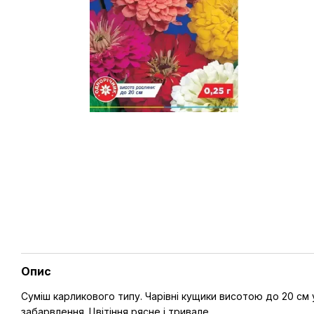
Опис
Cуміш карликового типу. Чарівні кущики висотою до 20 см 
забарвлення. Цвітіння рясне і тривале.