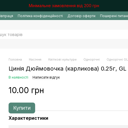
Мінімальне замовлення від 200 грн
івпраця
Політика конфіденційності
Договір оферти
Поширені питан
Головна
Насіння
Квіткові культури
Однорічні
Однорічні G
Цинія Дюймовочка (карликова) 0.25г, GL
В наявності
Написати відгук
10.00 грн
Купити
Характеристики