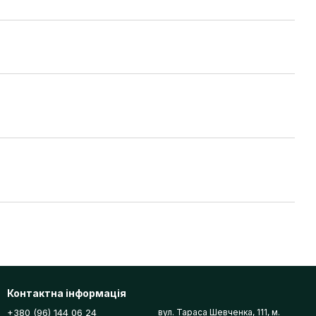
Контактна інформація
+380 (96) 144 06 24
вул. Тараса Шевченка, 111, м.