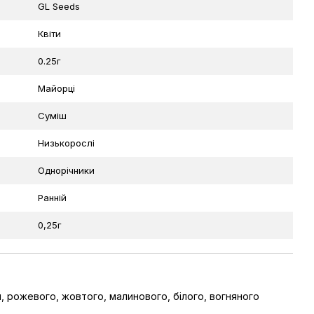
GL Seeds
Квіти
0.25г
Майорці
Суміш
Низькорослі
Однорічники
Ранній
0,25г
, рожевого, жовтого, малинового, білого, вогняного