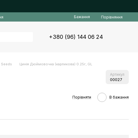
Бажання
Порівняння
ня
+380 (96) 144 06 24
L Seeds
Цинія Дюймовочка (карликова) 0.25г, GL
Артикул
00027
Порівняти
В бажання