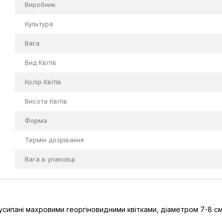
Виробник
Культура
Вага
Вид Квітів
Колір Квітів
Висота Квітів
Форма
Термін дозрівання
Вага в упаковці
усипані махровими георгіновидними квітками, діаметром 7-8 см