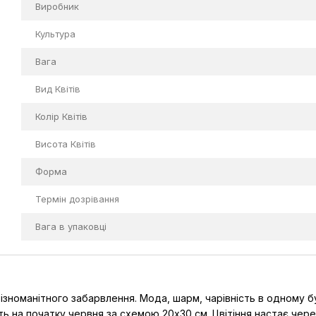
Виробник
Культура
Вага
Вид Квітів
Колір Квітів
Висота Квітів
Форма
Термін дозрівання
Вага в упаковці
номанітного забарвлення. Мода, шарм, чарівність в одному буке
 на початку червня за схемою 20х30 см. Цвітіння настає через 