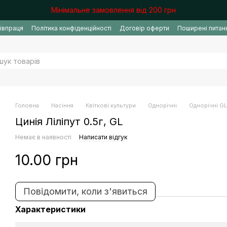
Мінімальне замовлення від 200 грн
івпраця
Політика конфіденційності
Договір оферти
Поширені питан
Головна
Насіння
Квіткові культури
Однорічні
Однорічні G
Цинія Ліліпут 0.5г, GL
Немає в наявності
Написати відгук
10.00 грн
Повідомити, коли з'явиться
Характеристики