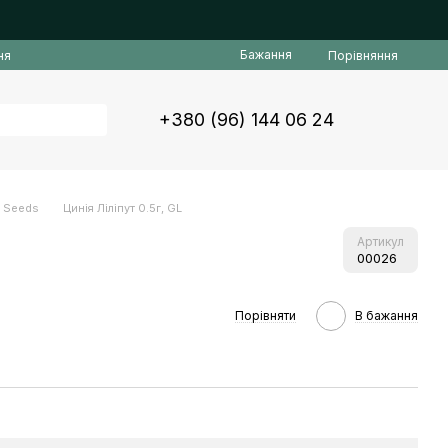
Бажання
Порівняння
ня
+380 (96) 144 06 24
L Seeds
Цинія Ліліпут 0.5г, GL
Артикул
00026
Порівняти
В бажання