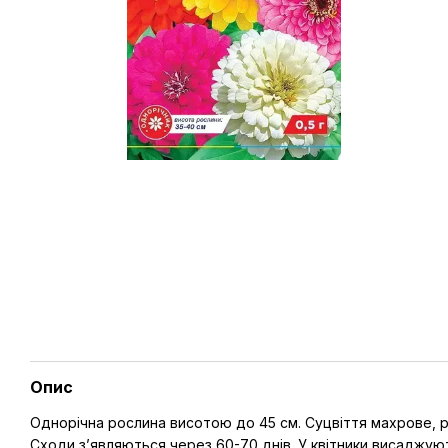
Опис
Однорічна рослина висотою до 45 см. Суцвіття махрове, різ
Сходи з’являються через 60-70 днів. У квітники висаджують