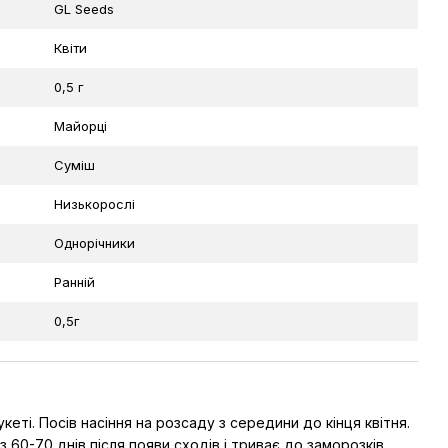
GL Seeds
Квіти
0,5 г
Майорці
Суміш
Низькорослі
Однорічники
Ранній
0,5г
ті. Посів насіння на розсаду з середини до кінця квітня.
60-70 днів після появи сходів і триває до заморозків.