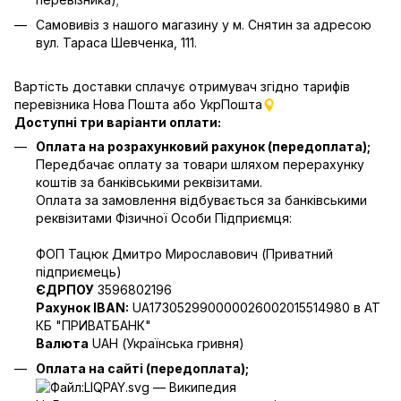
Самовивіз з нашого магазину у м. Снятин за адресою
вул. Тараса Шевченка, 111.
Вартість доставки сплачує отримувач згідно тарифів
перевізника Нова Пошта
або УкрПошта
Доступні три варіанти оплати:
Оплата на розрахунковий рахунок (передоплата);
Передбачає оплату за товари шляхом перерахунку
коштів за банківськими реквізитами.
Оплата за замовлення відбувається за банківськими
реквізитами Фізичної Особи Підприємця:
ФОП Тацюк Дмитро Мирославович (Приватний
пiдприємець)
ЄДРПОУ
3596802196
Рахунок IBAN:
UA173052990000026002015514980 в АТ
КБ "ПРИВАТБАНК"
Валюта
UAH (Українська гривня)
Оплата на сайті (передоплата);