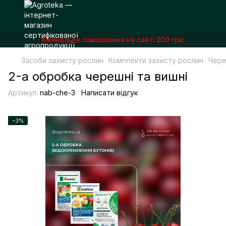
Мінімальне замовлення на сайті 200 грн.
Засоби захисту рослин
Комплекти захисту рослин
Чере
2-а обробка черешні та вишні
Артикул:
nab-che-3
Написати відгук
−3%