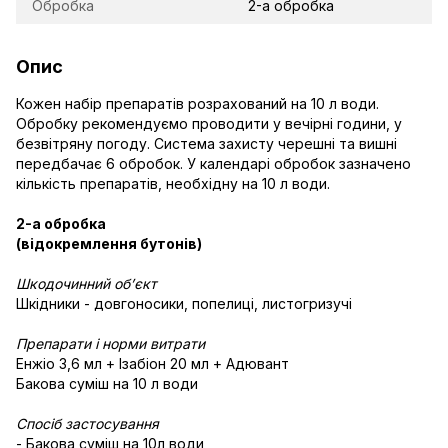
Обробка
2-а обробка
Опис
Кожен набір препаратів розрахований на 10 л води.
Обробку рекомендуємо проводити у вечірні години, у
безвітряну погоду. Система захисту черешні та вишні
передбачає 6 обробок. У календарі обробок зазначено
кількість препаратів, необхідну на 10 л води.
2-а обробка
(відокремлення бутонів)
Шкодочинний об’єкт
Шкідники - довгоносики, попелиці, листогризучі
Препарати і норми витрати
Енжіо 3,6 мл + Ізабіон 20 мл + Адювант
Бакова суміш на 10 л води
Спосіб застосування
- Бакова суміш на 10л води