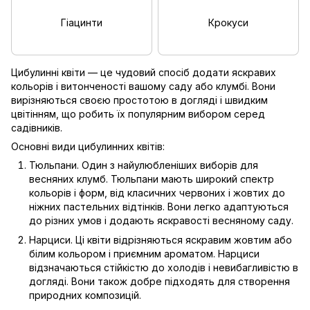
Гіацинти
Крокуси
Цибулинні квіти — це чудовий спосіб додати яскравих
кольорів і витонченості вашому саду або клумбі. Вони
вирізняються своєю простотою в догляді і швидким
цвітінням, що робить їх популярним вибором серед
садівників.
Основні види цибулинних квітів:
Тюльпани. Один з найулюбленіших виборів для
весняних клумб. Тюльпани мають широкий спектр
кольорів і форм, від класичних червоних і жовтих до
ніжних пастельних відтінків. Вони легко адаптуються
до різних умов і додають яскравості весняному саду.
Нарциси. Ці квіти відрізняються яскравим жовтим або
білим кольором і приємним ароматом. Нарциси
відзначаються стійкістю до холодів і невибагливістю в
догляді. Вони також добре підходять для створення
природних композицій.