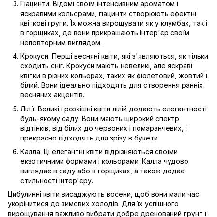
Гіацинти. Відомі своїм інтенсивним ароматом і
яскравими кольорами, гіацинти створюють ефектні
квіткові групи. Їх можна вирощувати як у клумбах, так і
в горщиках, де вони прикрашають інтер'єр своїм
неповторним виглядом.
Крокуси. Перші весняні квіти, які з'являються, як тільки
сходить сніг. Крокуси мають невеликі, але яскраві
квітки в різних кольорах, таких як фіолетовий, жовтий і
білий. Вони ідеально підходять для створення ранніх
весняних акцентів.
Лілії. Великі і розкішні квіти лілій додають елегантності
будь-якому саду. Вони мають широкий спектр
відтінків, від білих до червоних і помаранчевих, і
прекрасно підходять для зрізу в букети.
Калла. Ці елегантні квіти відрізняються своїми
екзотичними формами і кольорами. Калла чудово
виглядає в саду або в горщиках, а також додає
стильності інтер'єру.
Цибулинні квіти висаджують восени, щоб вони мали час
укорінитися до зимових холодів. Для їх успішного
вирощування важливо вибрати добре дренований ґрунт і