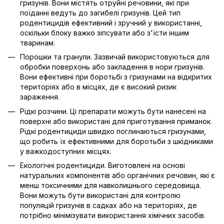
гризунів. Вони містять отруйні речовини, які при
поїданні ведуть до загибелі гризунів. Цей тип
родентицидів ефективний і зручний у використанні,
оскільки блоку важко зіпсувати або з'їсти іншим
тваринам.
Порошки та гранули. Зазвичай використовуються для
обробки поверхонь або закладення в нори гризунів.
Вони ефективні при боротьбі з гризунами на відкритих
територіях або в місцях, де є високий ризик
зараження.
Рідкі розчини. Ці препарати можуть бути нанесені на
поверхні або використані для приготування приманок.
Рідкі родентициди швидко поглинаються гризунами,
що робить їх ефективними для боротьби з шкідниками
у важкодоступних місцях.
Екологічні родентициди. Виготовлені на основі
натуральних компонентів або органічних речовин, які є
менш токсичними для навколишнього середовища.
Вони можуть бути використані для контролю
популяцій гризунів в садках або на територіях, де
потрібно мінімізувати використання хімічних засобів.