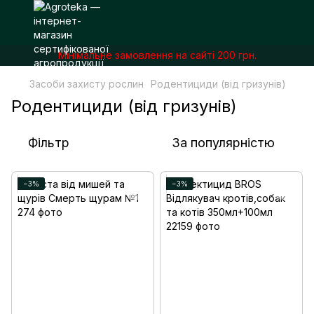
Мінімальне замовлення на сайті 200 грн.
Засоби захисту рослин
Родентициди (від гризунів)
Родентициди (від гризунів)
Фільтр
За популярністю
−3%
−3%