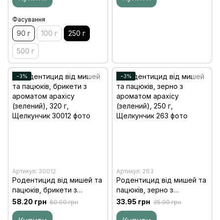
Фасування
90 г
100 г
250 г
500 г
−3%
−3%
Артикул: 30012
Артикул: 263
Родентицид від мишей та
Родентицид від мишей та
пацюків, брикети з
пацюків, зерно з
ароматом арахісу
ароматом арахісу
58.20 грн
33.95 грн
60.00 грн
35.00 грн
(зелений), 320 г,
(зелений), 250 г,
Щелкунчик
Щелкунчик