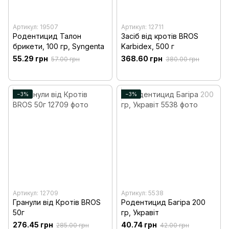
Артикул: 19507
Артикул: 12711
Родентицид Талон
Засіб від кротів BROS
брикети, 100 гр, Syngenta
Karbidex, 500 г
55.29 грн
368.60 грн
57.00 грн
380.00 грн
−3%
−3%
Артикул: 12709
Артикул: 5538
Гранули від Кротів BROS
Родентицид Багіра 200
50г
гр, Укравіт
276.45 грн
40.74 грн
285.00 грн
42.00 грн