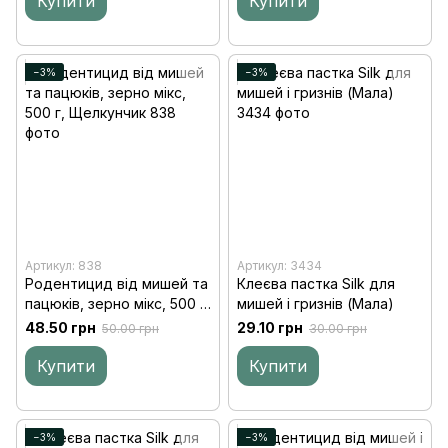
Купити
Купити
−3%
−3%
Артикул: 838
Артикул: 3434
Родентицид від мишей та
Клеєва пастка Silk для
пацюків, зерно мікс, 500 г,
мишей і гризнів (Мала)
Щелкунчик
48.50 грн
29.10 грн
50.00 грн
30.00 грн
Купити
Купити
−3%
−3%