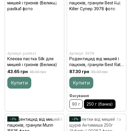
Артикул: pastka1
Артикул: 3978
Клеєва пастка Silk для
Родентицид від мишей і
мишей і гризнів (Велика)
пацюків, гранули Best Rat
Killer Супер, 250 г (банка)
43.65 грн
87.30 грн
45.00 грн
90.00 грн
Купити
Купити
Фасування
90 г
250 г (банка)
−3%
−3%