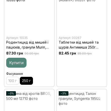
Артикул: 15535
Артикул: 00267
Родентицид від мишей і
Таблетки від мишей та
пацюків, гранули Murin,
щурів Антимиша 250г
250 г
(Adiant+)
87.30 грн
82.45 грн
90.00 грн
85.00 грн
Купити
Фасування
100 г
250 г
−3%
−3%