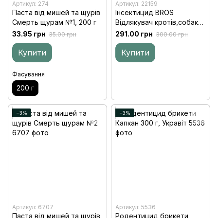
Артикул: 274
Артикул: 22159
Паста від мишей та щурів
Інсектицид BROS
Смерть щурам №1, 200 г
Відлякувач кротів,собак
та котів 350мл+100мл
33.95 грн
291.00 грн
35.00 грн
300.00 грн
Купити
Купити
Фасування
200 г
−3%
−3%
Артикул: 6707
Артикул: 5536
Паста від мишей та щурів
Родентицид брикети