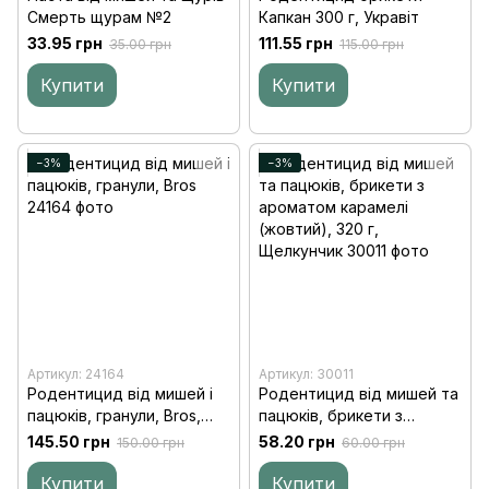
Смерть щурам №2
Капкан 300 г, Укравіт
33.95 грн
111.55 грн
35.00 грн
115.00 грн
Купити
Купити
−3%
−3%
Артикул: 24164
Артикул: 30011
Родентицид від мишей і
Родентицид від мишей та
пацюків, гранули, Bros,
пацюків, брикети з
250 г
ароматом карамелі
145.50 грн
58.20 грн
150.00 грн
60.00 грн
(жовтий), 320 г,
Щелкунчик
Купити
Купити