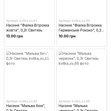
Артикул: kvitka_sv_62
Артикул: kvitka_sv_64
Насіння "Фіалка Вiтрокка
Насіння "Фіалка Вiтрокка
жовта", 0,2г Свитязь
Германське Рококо", 0,2г
Свитязь
13.00 грн
10.00 грн
Артикул: kvitka_sv_65
Артикул: kvitka_sv_66
Насіння "Мальва біла",
Насіння "Мальва
0,3г Свитязь
червона", 0,3г Свитязь