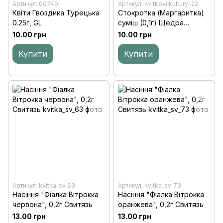
Артикул: 00740
Артикул: kvitkovi kultury-22
Квіти Гвоздика Турецька
Стокротка (Маргаритка)
0.25г, GL
суміш (0,1г) Щедра
Садиба
10.00 грн
10.00 грн
Купити
Купити
Артикул: kvitka_sv_63
Артикул: kvitka_sv_73
Насіння "Фіалка Вiтрокка
Насіння "Фiалка Вiтрокка
червона", 0,2г Свитязь
оранжева", 0,2г Свитязь
13.00 грн
13.00 грн