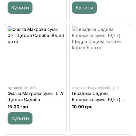
Купити
Купити
Артикул: 00086
Артикул: kvitkovi kultury-9
Фіалка Махрова суміш 0.2г
Гвоздика Садова
Щедра Садиба
Віденська суміш (0,2 г)
Щедра Садиба
15.00 грн
10.00 грн
Купити