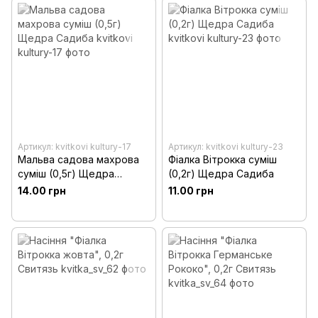
Артикул: kvitkovi kultury-17
Артикул: kvitkovi kultury-23
Мальва садова махрова
Фіалка Вітрокка суміш
суміш (0,5г) Щедра
(0,2г) Щедра Садиба
Садиба
14.00 грн
11.00 грн