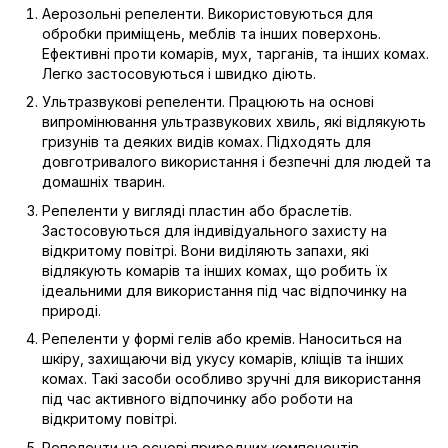
Аерозольні репеленти. Використовуються для
обробки приміщень, меблів та інших поверхонь.
Ефективні проти комарів, мух, тарганів, та інших комах.
Легко застосовуються і швидко діють.
Ультразвукові репеленти. Працюють на основі
випромінювання ультразвукових хвиль, які відлякують
гризунів та деяких видів комах. Підходять для
довготривалого використання і безпечні для людей та
домашніх тварин.
Репеленти у вигляді пластин або браслетів.
Застосовуються для індивідуального захисту на
відкритому повітрі. Вони виділяють запахи, які
відлякують комарів та інших комах, що робить їх
ідеальними для використання під час відпочинку на
природі.
Репеленти у формі гелів або кремів. Наноситься на
шкіру, захищаючи від укусу комарів, кліщів та інших
комах. Такі засоби особливо зручні для використання
під час активного відпочинку або роботи на
відкритому повітрі.
Репеленти на основі природних компонентів.