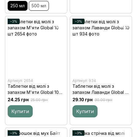
250 мл
500 мл
−3%
−3%
Артикул: 2654
Артикул: 934
Таблетки від молі з
Таблетки від молі з
запахом М'яти Global 10
запахом Лаванди Global 10
шт
шт
24.25 грн
29.10 грн
25.00 грн
30.00 грн
Купити
Купити
−3%
−3%