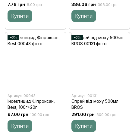
Шершнів
7.76 грн
386.06 грн
8.00 грн
398.00 грн
Купити
Купити
−3%
−3%
Артикул: 00043
Артикул: 00131
Інсектицид Фіпроксан,
Спрей від моху 500мл
Best, 100г+20г
BROS
97.00 грн
291.00 грн
100.00 грн
300.00 грн
Купити
Купити