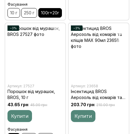
Фасування
10 г
250 г
100г+20г
−3%
−3%
Артикул: 27527
Артикул: 23658
Порошок від мурашок,
Інсектицид BROS
BROS, 10 г
Аерозоль від комарів та
кліщів MAX 90мл
43.65 грн
203.70 грн
45.00 грн
210.00 грн
Купити
Купити
Фасування