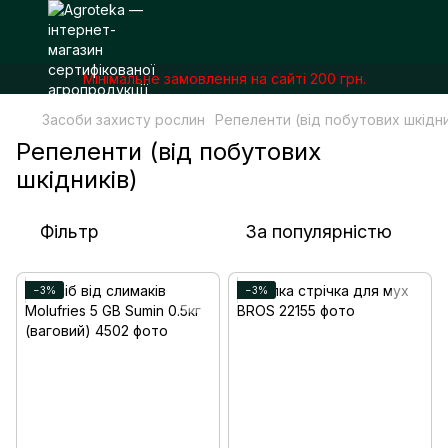
Мінімальне замовлення на сайті 200 грн.
Засоби захисту рослин
Репеленти (від побутових шкідни
Репеленти (від побутових
шкідників)
Фільтр
За популярністю
−3%
−3%