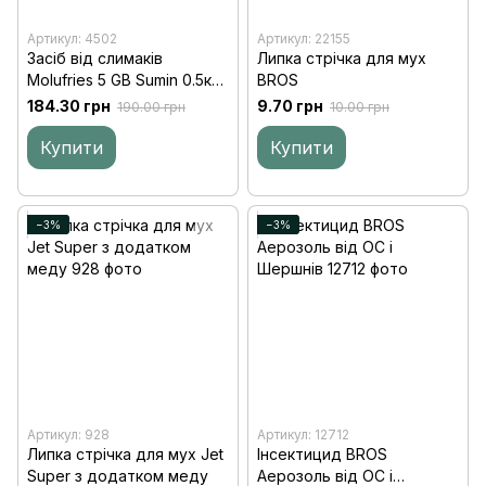
Артикул: 4502
Артикул: 22155
Засіб від слимаків
Липка стрічка для мух
Molufries 5 GB Sumin 0.5кг
BROS
(ваговий)
184.30 грн
9.70 грн
190.00 грн
10.00 грн
Купити
Купити
−3%
−3%
Артикул: 928
Артикул: 12712
Липка стрічка для мух Jet
Інсектицид BROS
Super з додатком меду
Аерозоль від ОС і