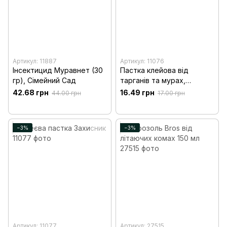
Артикул: 11887
Артикул: 11076
Інсектицид Муравнет (30
Пастка клейова від
гр), Сімейний Сад
тарганів та мурах,
Захисник Укравіт
42.68 грн
16.49 грн
44.00 грн
17.00 грн
−3%
−3%
Артикул: 11077
Артикул: 27515