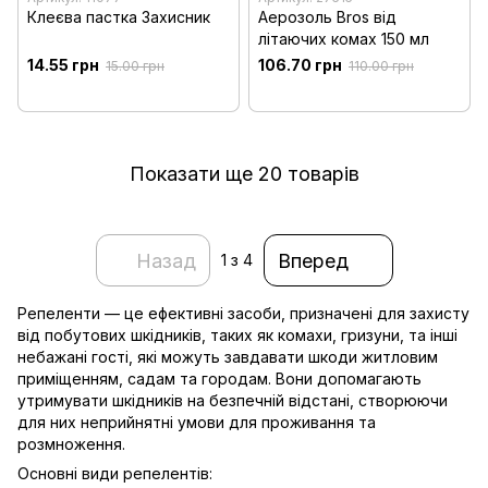
Клеєва пастка Захисник
Аерозоль Bros від
літаючих комах 150 мл
14.55 грн
106.70 грн
15.00 грн
110.00 грн
Показати ще 20 товарів
Назад
Вперед
1
з 4
Репеленти — це ефективні засоби, призначені для захисту
від побутових шкідників, таких як комахи, гризуни, та інші
небажані гості, які можуть завдавати шкоди житловим
приміщенням, садам та городам. Вони допомагають
утримувати шкідників на безпечній відстані, створюючи
для них неприйнятні умови для проживання та
розмноження.
Основні види репелентів: