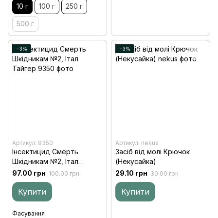
10 г
100 г
250 г
500 г
−3%
−3%
Артикул: 9350
Артикул: nekus
Інсектицид Смерть
Засіб від молі Крючок
Шкідникам №2, Італ
(Некусайка)
Тайгер, 250 мл
97.00 грн
29.10 грн
100.00 грн
30.00 грн
Купити
Купити
Фасування