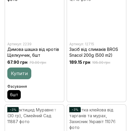
Артикул: 2239
Артикул: 12715
Димова шашка від кротів
Засіб від слимаків BROS
Щелкунчик, 6шт
Snacol 200g (500 m2)
67.90 грн
189.15 грн
70.00 грн
195.00 грн
Купити
Фасування
6шт
−3%
−3%