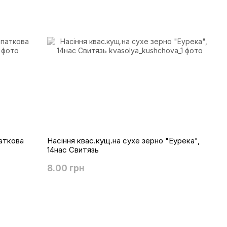
аткова
Насіння квас.кущ.на сухе зерно "Еурека",
14нас Свитязь
8.00 грн