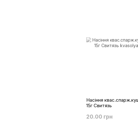
Насіння квас.спарж.ку
15г Свитязь
20.00 грн