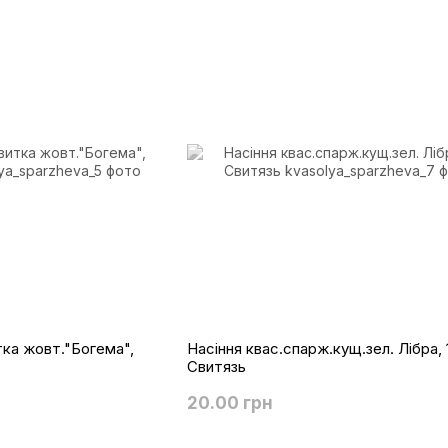
тка жовт."Богема",
Насіння квас.спарж.кущ.зел. Лiбра, 
Свитязь
20.00 грн