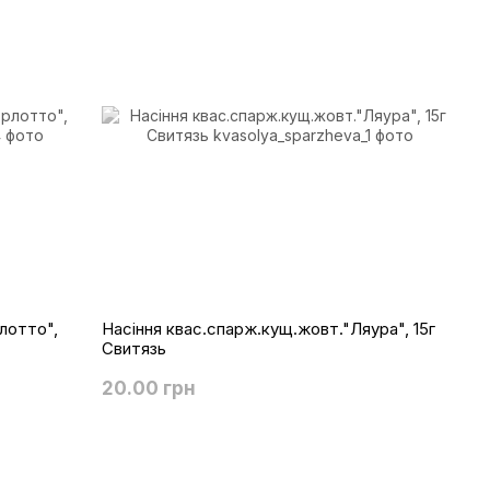
лотто",
Насіння квас.спарж.кущ.жовт."Ляура", 15г
Свитязь
20.00 грн