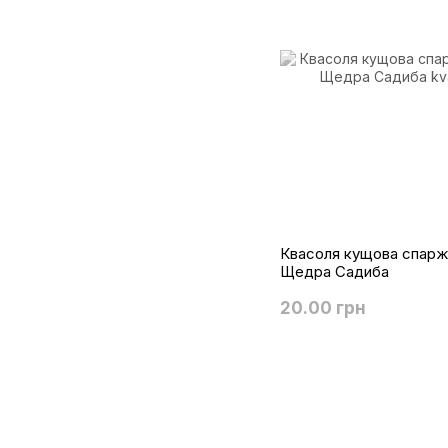
Квасоля кущова спаржев
Щедра Садиба
20.00 грн