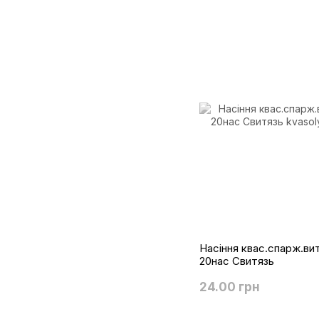
Насіння квас.спарж.ви
20нас Свитязь
24.00 грн