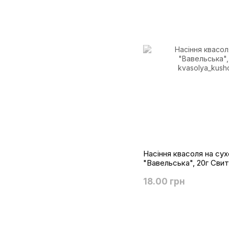
Насіння квасоля на сух
"Вавельська", 20г Сви
18.00 грн