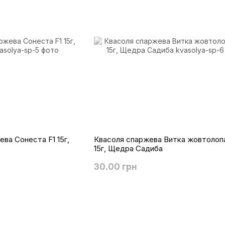
ва Сонеста F1 15г,
Квасоля спаржева Витка жовтолоп
15г, Щедра Садиба
30.00 грн