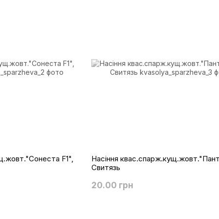
щ.жовт."Сонеста F1",
Насіння квас.спарж.кущ.жовт."Пант
Свитязь
20.00 грн