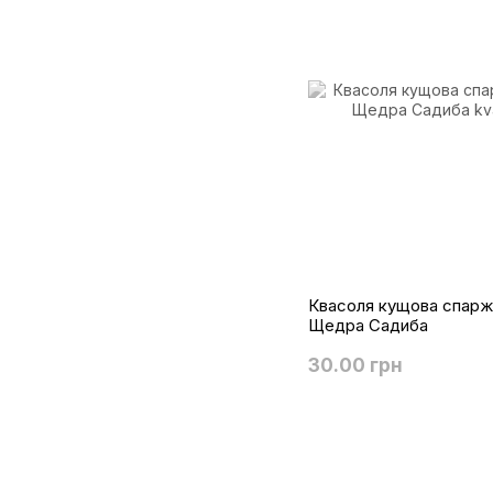
Квасоля кущова спарже
Щедра Садиба
30.00 грн