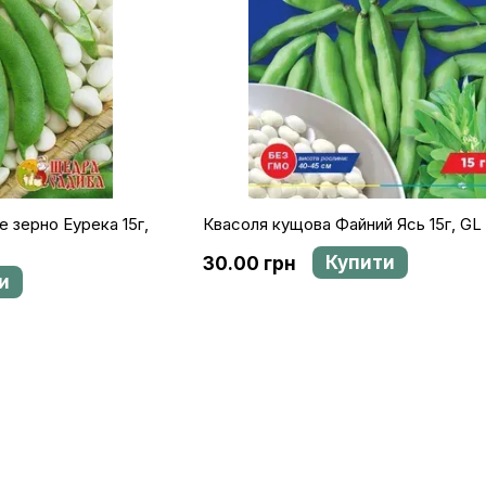
 зерно Еурека 15г,
Квасоля кущова Файний Ясь 15г, GL
Купити
30.00 грн
и