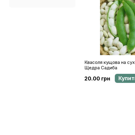
Квасоля кущова на сухе
Щедра Садиба
Купит
20.00 грн