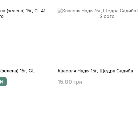
зелена) 15г, GL
Квасоля Надія 15г, Щедра Садиба
и
15.00 грн