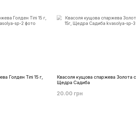
а Голден Тіпі 15 г,
Квасоля кущова спаржева Золота са
Щедра Садиба
20.00 грн