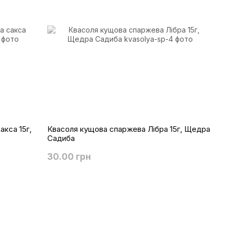
кса 15г,
Квасоля кущова спаржева Лібра 15г, Щедра
Садиба
30.00 грн