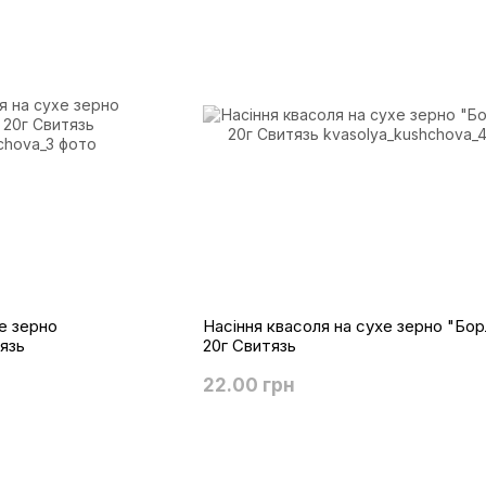
е зерно
Насіння квасоля на сухе зерно "Бор
тязь
20г Свитязь
22.00 грн