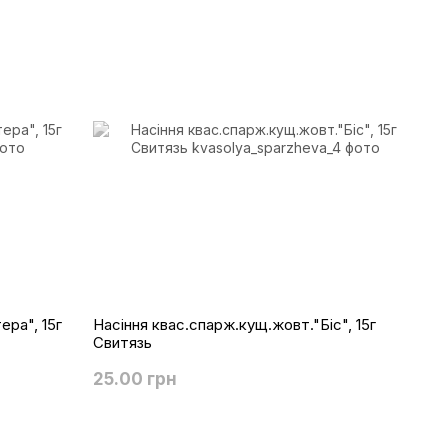
ера", 15г
Насіння квас.спарж.кущ.жовт."Біс", 15г
Свитязь
25.00 грн