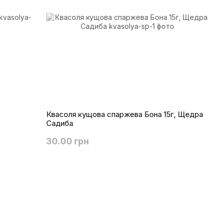
Квасоля кущова спаржева Бона 15г, Щедра
Садиба
30.00 грн