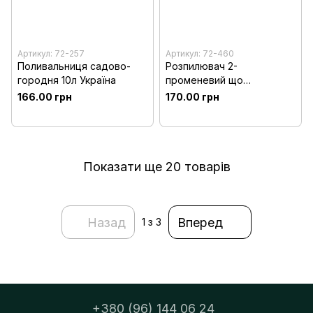
Артикул: 72-257
Артикул: 72-460
Поливальниця садово-
Розпилювач 2-
городня 10л Україна
променевий що
обертається пластиковий
166.00 грн
170.00 грн
на стрижні Technics
Показати ще 20 товарів
Назад
Вперед
1
з 3
+380 (96) 144 06 24