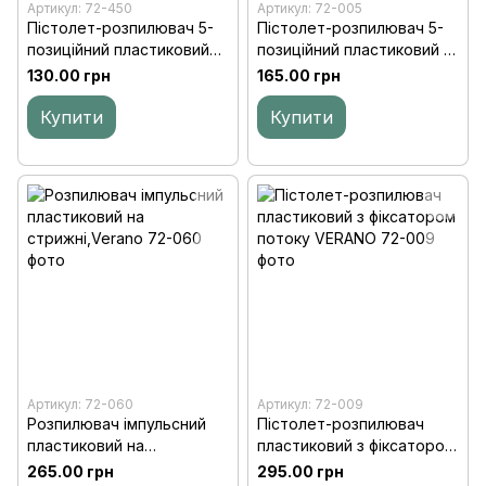
Артикул: 72-450
Артикул: 72-005
Пістолет-розпилювач 5-
Пістолет-розпилювач 5-
позиційний пластиковий
позиційний пластиковий з
регульований Technics
фіксатором потоку
130.00 грн
165.00 грн
VERANO
Купити
Купити
Артикул: 72-060
Артикул: 72-009
Розпилювач імпульсний
Пістолет-розпилювач
пластиковий на
пластиковий з фіксатором
стрижні,Verano
потоку VERANO
265.00 грн
295.00 грн