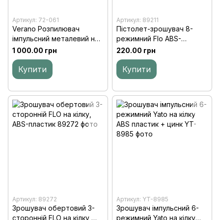
Артикул: 72-061
Артикул: 89211
Verano Розпилювач
Пістолет-зрошувач 8-
імпульсний металевий на
режимний Flo ABS-
стрижні
пластик
1 000.00 грн
220.00 грн
Купити
Купити
Артикул: 89272
Артикул: YT-8985
Зрошувач обертовий 3-
Зрошувач імпульсний 6-
сторонній FLO на кілку,
режимний Yato на кілку