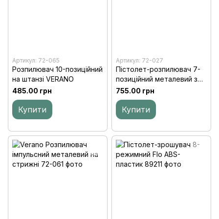
Артикул: 72-065
Артикул: 72-027
Розпилювач 10-позиційний
Пістолет-розпилювач 7-
на штанзі VERANO
позиційний металевий з
фіксатором потоку
485.00 грн
755.00 грн
VERANO
Купити
Купити