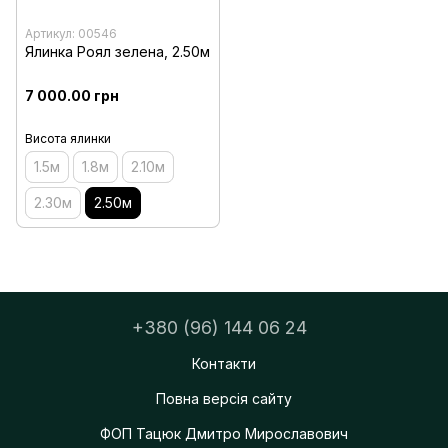
Артикул: 00546
Ялинка Роял зелена, 2.50м
7 000.00 грн
Висота ялинки
1.5м
1.8м
2.10м
2.30м
2.50м
+380 (96) 144 06 24
Контакти
Повна версія сайту
ФОП Тацюк Дмитро Мирославович