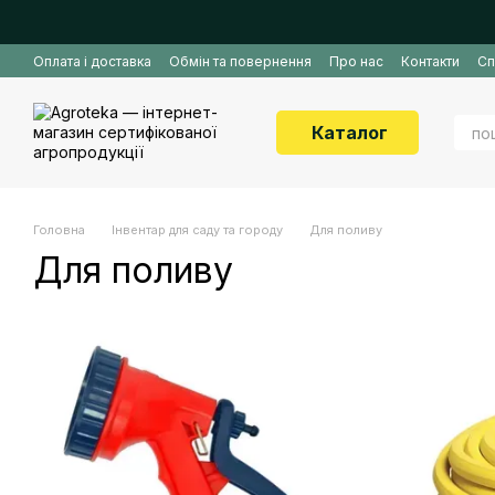
Перейти до основного контенту
Оплата і доставка
Обмін та повернення
Про нас
Контакти
Сп
Каталог
Головна
Інвентар для саду та городу
Для поливу
Для поливу