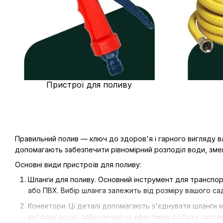
Пристрої для поливу
Правильний полив — ключ до здоров'я і гарного вигляду в
допомагають забезпечити рівномірний розподіл води, зме
Основні види пристроїв для поливу:
Шланги для поливу. Основний інструмент для транспорт
або ПВХ. Вибір шланга залежить від розміру вашого с
Конектори. Ці деталі допомагають з'єднувати шланги 
витокам води і забезпечуючи ефективну роботу систе