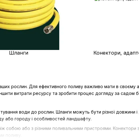
Шланги
Конектори, адапт
аших рослин. Для ефективного поливу важливо мати в своєму ар
ншити витрати ресурсу та зробити процес догляду за садом б
ування води до рослин. Шланги можуть бути різної довжини і ді
аду або городу і особливостей ландшафту.
між собою або з різними поливальними пристроями. Конектори 
ми поливу.