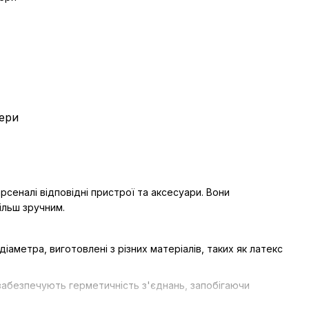
ери
сеналі відповідні пристрої та аксесуари. Вони
ільш зручним.
аметра, виготовлені з різних матеріалів, таких як латекс
забезпечують герметичність з'єднань, запобігаючи