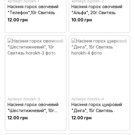
Артикул: horokh-1
Артикул: horokh-2
Насіння горох овочевий
Насіння горох овочевий
"Телефон",10г Свитязь
"Альфа", 20г Свитязь
12.00 грн
10.00 грн
Артикул: horokh-3
Артикул: horokh-4
Насіння горох овочевий
Насіння горох цукровий
"Шеститижневий", 10г
"Дінга", 15г Свитязь
Свитязь
12.00 грн
12.00 грн