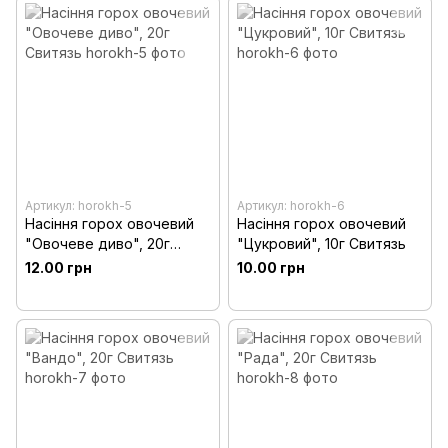
Артикул: horokh-5
Артикул: horokh-6
Насіння горох овочевий
Насіння горох овочевий
"Овочеве диво", 20г
"Цукровий", 10г Свитязь
Свитязь
12.00 грн
10.00 грн