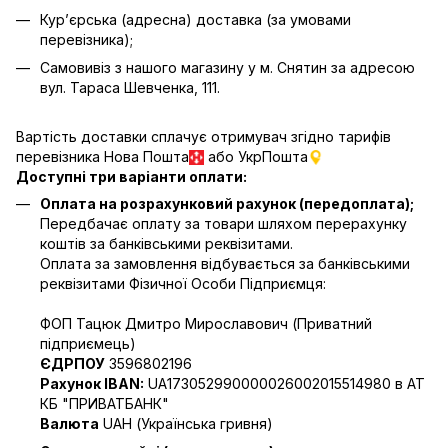
Кур’єрська (адресна) доставка (за умовами
перевізника);
Самовивіз з нашого магазину у м. Снятин за адресою
вул. Тараса Шевченка, 111.
Вартість доставки сплачує отримувач згідно тарифів
перевізника Нова Пошта
або УкрПошта
Доступні три варіанти оплати:
Оплата на розрахунковий рахунок (передоплата);
Передбачає оплату за товари шляхом перерахунку
коштів за банківськими реквізитами.
Оплата за замовлення відбувається за банківськими
реквізитами Фізичної Особи Підприємця:
ФОП Тацюк Дмитро Мирославович (Приватний
пiдприємець)
ЄДРПОУ
3596802196
Рахунок IBAN:
UA173052990000026002015514980 в АТ
КБ "ПРИВАТБАНК"
Валюта
UAH (Українська гривня)