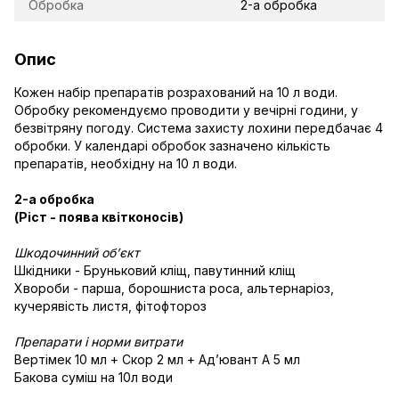
Обробка
2-а обробка
Опис
Кожен набір препаратів розрахований на 10 л води.
Обробку рекомендуємо проводити у вечірні години, у
безвітряну погоду. Система захисту лохини передбачає 4
обробки. У календарі обробок зазначено кількість
препаратів, необхідну на 10 л води.
2-а обробка
(Ріст - поява квітконосів)
Шкодочинний об’єкт
Шкідники - Бруньковий кліщ, павутинний кліщ
Хвороби - парша, борошниста роса, альтернаріоз,
кучерявість листя, фітофтороз
Препарати і норми витрати
Вертімек 10 мл + Скор 2 мл + Адʼювант А 5 мл
Бакова суміш на 10л води