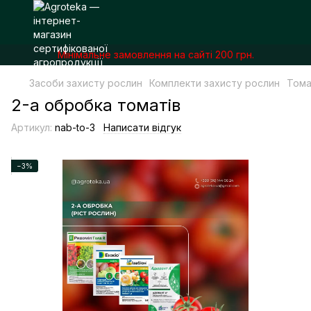
Мінімальне замовлення на сайті 200 грн.
Засоби захисту рослин
Комплекти захисту рослин
Тома
2-а обробка томатів
Артикул:
nab-to-3
Написати відгук
−3%