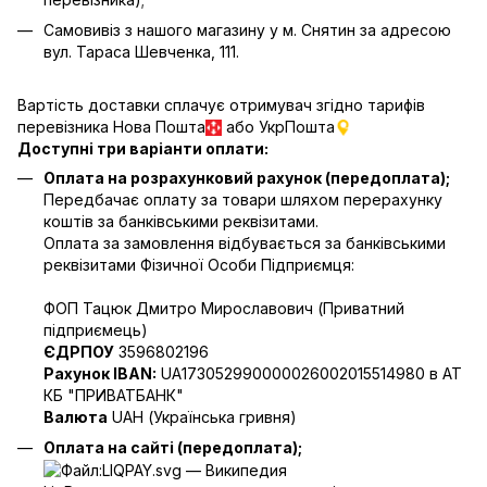
Самовивіз з нашого магазину у м. Снятин за адресою
вул. Тараса Шевченка, 111.
Вартість доставки сплачує отримувач згідно тарифів
перевізника Нова Пошта
або УкрПошта
Доступні три варіанти оплати:
Оплата на розрахунковий рахунок (передоплата);
Передбачає оплату за товари шляхом перерахунку
коштів за банківськими реквізитами.
Оплата за замовлення відбувається за банківськими
реквізитами Фізичної Особи Підприємця:
ФОП Тацюк Дмитро Мирославович (Приватний
пiдприємець)
ЄДРПОУ
3596802196
Рахунок IBAN:
UA173052990000026002015514980 в АТ
КБ "ПРИВАТБАНК"
Валюта
UAH (Українська гривня)
Оплата на сайті (передоплата);