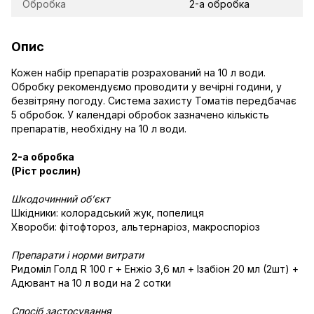
Обробка
2-а обробка
Опис
Кожен набір препаратів розрахований на 10 л води.
Обробку рекомендуємо проводити у вечірні години, у
безвітряну погоду. Система захисту Томатів передбачає
5 обробок. У календарі обробок зазначено кількість
препаратів, необхідну на 10 л води.
2-а обробка
(Ріст рослин)
Шкодочинний об’єкт
Шкідники: колорадський жук, попелиця
Хвороби: фітофтороз, альтернаріоз, макроспоріоз
Препарати і норми витрати
Ридоміл Голд R 100 г + Енжіо 3,6 мл + Ізабіон 20 мл (2шт) +
Адювант на 10 л води на 2 сотки
Спосіб застосування