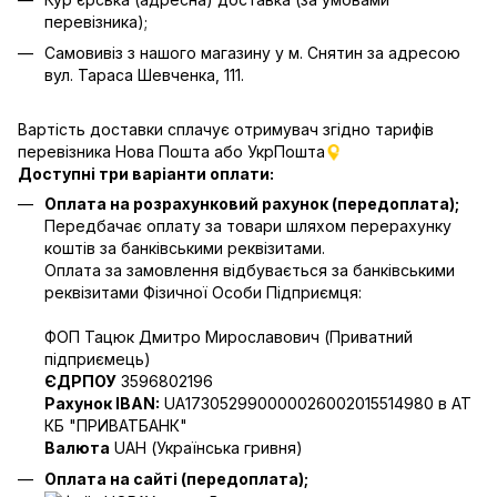
перевізника);
Самовивіз з нашого магазину у м. Снятин за адресою
вул. Тараса Шевченка, 111.
Вартість доставки сплачує отримувач згідно тарифів
перевізника Нова Пошта
або УкрПошта
Доступні три варіанти оплати:
Оплата на розрахунковий рахунок (передоплата);
Передбачає оплату за товари шляхом перерахунку
коштів за банківськими реквізитами.
Оплата за замовлення відбувається за банківськими
реквізитами Фізичної Особи Підприємця:
ФОП Тацюк Дмитро Мирославович (Приватний
пiдприємець)
ЄДРПОУ
3596802196
Рахунок IBAN:
UA173052990000026002015514980 в АТ
КБ "ПРИВАТБАНК"
Валюта
UAH (Українська гривня)
Оплата на сайті (передоплата);