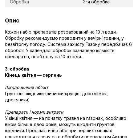
Обробка
3-я обробка
Опис
Кожен набір препаратів розрахований на 10 л води.
Обробку рекомендуємо проводити у вечірні години, у
безвітряну погоду. Система захисту Газону передбачає 6
обробок. У календарі обробок зазначено кількість
препаратів, необхідну на 10 л води.
3-обробка
Кінець квітня — серпень
Шкодочинний об’єкт
Ґрунтові шкідники (личинки хрущів, довгоніжок,
дротяники)
Препарати і норми витрати
У кінці квітня — на початку травня на газонах, особливо
віком більше двох років, можуть шкодити ґрунтові
шкідники. Профілактично або при перших ознаках
пошкодження газону слід обробити препаратом Актара