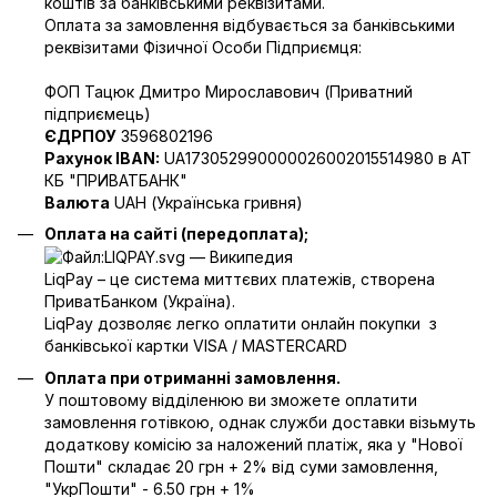
коштів за банківськими реквізитами.
Оплата за замовлення відбувається за банківськими
реквізитами Фізичної Особи Підприємця:
ФОП Тацюк Дмитро Мирославович (Приватний
пiдприємець)
ЄДРПОУ
3596802196
Рахунок IBAN:
UA173052990000026002015514980 в АТ
КБ "ПРИВАТБАНК"
Валюта
UAH (Українська гривня)
Оплата на сайті (передоплата);
LiqPay – це система миттєвих платежів, створена
ПриватБанком (Україна).
LiqPay дозволяє легко оплатити онлайн покупки з
банківської картки VISA / MASTERCARD
Оплата при отриманні замовлення.
У поштовому відділенюю ви зможете оплатити
замовлення готівкою, однак служби доставки візьмуть
додаткову комісію за наложений платіж, яка у "Нової
Пошти" складає 20 грн + 2% від суми замовлення,
"УкрПошти" - 6.50 грн + 1%