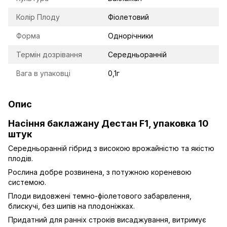
Колір Плоду
Фіолетовий
Форма
Однорічники
Термін дозрівання
Середньоранній
Вага в упаковці
0,1г
Опис
Насіння баклажану Дестан F1, упаковка 10
штук
Середньоранній гібрид з високою врожайністю та якістю
плодів.
Рослина добре розвинена, з потужною кореневою
системою.
Плоди видовжені темно-фіолетового забарвлення,
блискучі, без шипів на плодоніжках.
Придатний для ранніх строків висаджування, витримує