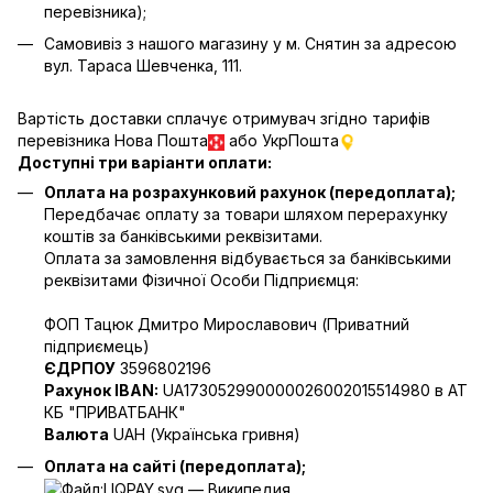
перевізника);
Самовивіз з нашого магазину у м. Снятин за адресою
вул. Тараса Шевченка, 111.
Вартість доставки сплачує отримувач згідно тарифів
перевізника Нова Пошта
або УкрПошта
Доступні три варіанти оплати:
Оплата на розрахунковий рахунок (передоплата);
Передбачає оплату за товари шляхом перерахунку
коштів за банківськими реквізитами.
Оплата за замовлення відбувається за банківськими
реквізитами Фізичної Особи Підприємця:
ФОП Тацюк Дмитро Мирославович (Приватний
пiдприємець)
ЄДРПОУ
3596802196
Рахунок IBAN:
UA173052990000026002015514980 в АТ
КБ "ПРИВАТБАНК"
Валюта
UAH (Українська гривня)
Оплата на сайті (передоплата);