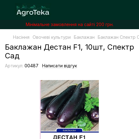
Мінімальне замовлення на сайті 200 грн.
Насіння
Овочеві культури
Баклажан
Баклажан Спектр 
Баклажан Дестан F1, 10шт, Спектр
Сад
Артикул:
00487
Написати відгук