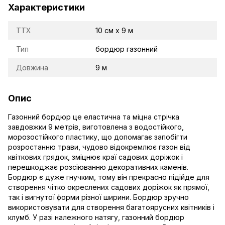
Характеристики
TTX
10 см х 9 м
Тип
бордюр газонний
Довжина
9 м
Опис
Газонний бордюр це еластична та міцна стрічка
завдовжки 9 метрів, виготовлена з водостійкого,
морозостійкого пластику, що допомагає запобігти
розростанню трави, чудово відокремлює газон від
квіткових грядок, зміцнює краї садових доріжок і
перешкоджає розсіюванню декоративних каменів.
Бордюр є дуже гнучким, тому він прекрасно підійде для
створення чітко окреслених садових доріжок як прямої,
так і вигнутої форми різної ширини. Бордюр зручно
використовувати для створення багатоярусних квітників і
клумб. У разі належного натягу, газонний бордюр