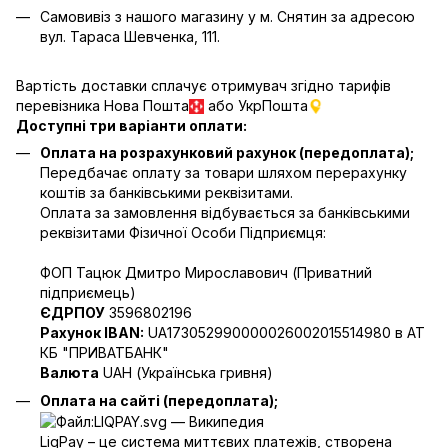
Самовивіз з нашого магазину у м. Снятин за адресою
вул. Тараса Шевченка, 111.
Вартість доставки сплачує отримувач згідно тарифів
перевізника Нова Пошта
або УкрПошта
Доступні три варіанти оплати:
Оплата на розрахунковий рахунок (передоплата);
Передбачає оплату за товари шляхом перерахунку
коштів за банківськими реквізитами.
Оплата за замовлення відбувається за банківськими
реквізитами Фізичної Особи Підприємця:
ФОП Тацюк Дмитро Мирославович (Приватний
пiдприємець)
ЄДРПОУ
3596802196
Рахунок IBAN:
UA173052990000026002015514980 в АТ
КБ "ПРИВАТБАНК"
Валюта
UAH (Українська гривня)
Оплата на сайті (передоплата);
LiqPay – це система миттєвих платежів, створена