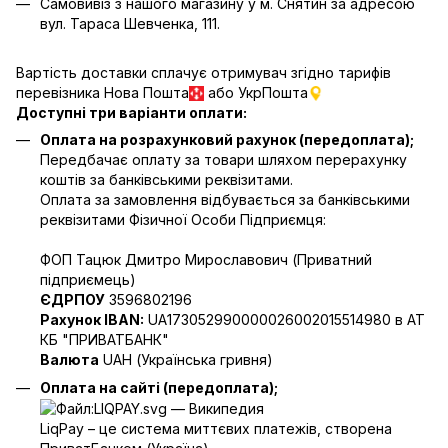
Самовивіз з нашого магазину у м. Снятин за адресою
вул. Тараса Шевченка, 111.
Вартість доставки сплачує отримувач згідно тарифів
перевізника Нова Пошта
або УкрПошта
Доступні три варіанти оплати:
Оплата на розрахунковий рахунок (передоплата);
Передбачає оплату за товари шляхом перерахунку
коштів за банківськими реквізитами.
Оплата за замовлення відбувається за банківськими
реквізитами Фізичної Особи Підприємця:
ФОП Тацюк Дмитро Мирославович (Приватний
пiдприємець)
ЄДРПОУ
3596802196
Рахунок IBAN:
UA173052990000026002015514980 в АТ
КБ "ПРИВАТБАНК"
Валюта
UAH (Українська гривня)
Оплата на сайті (передоплата);
LiqPay – це система миттєвих платежів, створена