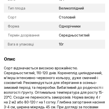
Тип плода
Великоплідний
Сорт
Столовий
Форма
Однорічники
Термін дозрівання
Середньостиглий
Вага в упаковці
10г
Опис
Сорт відзначається високою врожайністю.
Середньостиглий, 110-120 днів. Коренеплід циліндричний,
м’якуш інтенсивно-червоного кольору, дуже смачний і
соковитий. Рекомендується для зберігання в осінньо-
зимовий період та переробки. Вибагливий до родючості і
вологості ґрунту. Оптимальна температура для росту 15-
23°С. Сходи не переносять заморозків. Норма висіву 4 г
на 2 м2 або 80-120 г на 1 сотку. Глибина загортання насіння
3-4 см, ширина міжрядь 45 см. При догляді за посівами